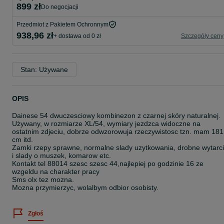
899 zł
do negocjacji
Przedmiot z Pakietem Ochronnym
938,96 zł
+ dostawa od 0 zł
Szczegóły ceny
Stan: Używane
OPIS
Dainese 54 dwuczesciowy kombinezon z czarnej skóry naturalnej.
Używany, w rozmiarze XL/54, wymiary jezdzca widoczne na
ostatnim zdjeciu, dobrze odwzorowuja rzeczywistosc tzn. mam 181
cm itd.
Zamki rzepy sprawne, normalne slady uzytkowania, drobne wytarc
i slady o muszek, komarow etc.
Kontakt tel 88014 szesc szesc 44,najlepiej po godzinie 16 ze
wzgeldu na charakter pracy
Sms olx tez mozna.
Mozna przymierzyc, wolalbym odbior osobisty.
Zgłoś