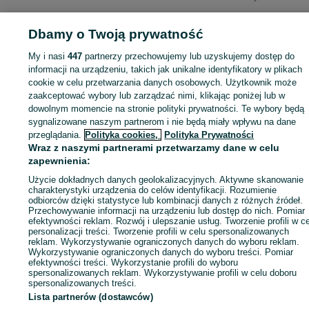
Dbamy o Twoją prywatność
My i nasi
447
partnerzy przechowujemy lub uzyskujemy dostęp do
Zaloguj się lub załóż konto na OLX, aby skontaktować się z t
informacji na urządzeniu, takich jak unikalne identyfikatory w plikach
sprzedającym
cookie w celu przetwarzania danych osobowych. Użytkownik może
zaakceptować wybory lub zarządzać nimi, klikając poniżej lub w
dowolnym momencie na stronie polityki prywatności. Te wybory będą
Zaloguj się / Załóż konto
sygnalizowane naszym partnerom i nie będą miały wpływu na dane
przeglądania.
Polityka cookies,
Polityka Prywatności
Wraz z naszymi partnerami przetwarzamy dane w celu
Kup
zapewnienia:
Użycie dokładnych danych geolokalizacyjnych. Aktywne skanowanie
charakterystyki urządzenia do celów identyfikacji. Rozumienie
odbiorców dzięki statystyce lub kombinacji danych z różnych źródeł.
Przechowywanie informacji na urządzeniu lub dostęp do nich. Pomiar
efektywności reklam. Rozwój i ulepszanie usług. Tworzenie profili w c
personalizacji treści. Tworzenie profili w celu spersonalizowanych
reklam. Wykorzystywanie ograniczonych danych do wyboru reklam.
Wykorzystywanie ograniczonych danych do wyboru treści. Pomiar
efektywności treści. Wykorzystanie profili do wyboru
spersonalizowanych reklam. Wykorzystywanie profili w celu doboru
spersonalizowanych treści.
Lista partnerów (dostawców)