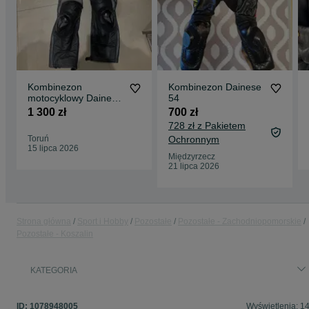
Kombinezon
Kombinezon Dainese
motocyklowy Dainese
54
jak nowy size 54 (52)
1 300 zł
700 zł
728 zł z Pakietem
Toruń
Ochronnym
15 lipca 2026
Międzyrzecz
21 lipca 2026
Strona główna
Sport i Hobby
Pozostałe
Pozostałe - Zachodniopomorskie
Pozostałe - Koszalin
KATEGORIA
ID:
1078948005
Wyświetlenia: 1