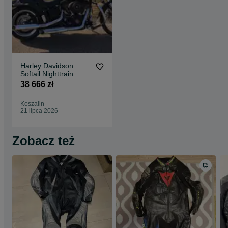
Harley Davidson
Softail Nighttrain
Twincam 88 zamiana
38 666 zł
Koszalin
21 lipca 2026
Zobacz też