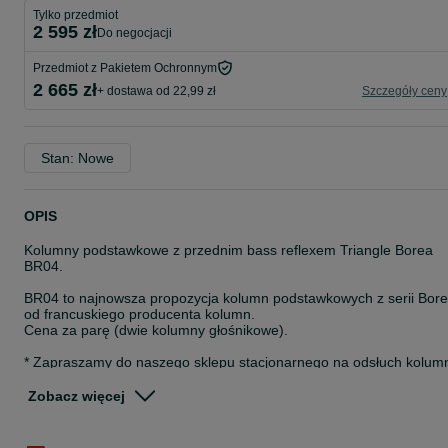
Tylko przedmiot
2 595 zł
do negocjacji
Przedmiot z Pakietem Ochronnym
2 665 zł
+ dostawa od 22,99 zł
Szczegóły ceny
Stan: Nowe
OPIS
Kolumny podstawkowe z przednim bass reflexem Triangle Borea
BR04.
BR04 to najnowsza propozycja kolumn podstawkowych z serii Bor
od francuskiego producenta kolumn.
Cena za parę (dwie kolumny głośnikowe).
* Zapraszamy do naszego sklepu stacjonarnego na odsłuch kolum
Triangle Borea BR04 *
Zobacz więcej
Model BR04 powstał z myślą o podniesieniu poprzeczki
wyznaczonej przez popularne BR03. To kompaktowe kolumny
podstawkowe, które oferują jeszcze lepsze brzmienie, nie