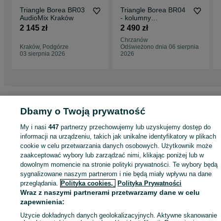
Triangle Borea BR03
Triangle Borea BR04
AudioMix Kraków
- kolumny
podstawkowe | Raty
2 145 zł
2 490 zł
0% | Gwarancja
Chrzanów
Kraków, Podgórze
Odświeżono dnia 06 sierpnia
03 sierpnia 2026
2026
Strona główna
Elektronika
Sprzęt audio
Głośniki i kolumny
Kolumny
Kolumny - Mazowieckie
Kolumny - Warszawa
Kolumny - Wilanów
Dbamy o Twoją prywatność
My i nasi
447
partnerzy przechowujemy lub uzyskujemy dostęp do
KATEGORIA
informacji na urządzeniu, takich jak unikalne identyfikatory w plikach
cookie w celu przetwarzania danych osobowych. Użytkownik może
zaakceptować wybory lub zarządzać nimi, klikając poniżej lub w
ID:
1030589199
Wyświetlenia: 
dowolnym momencie na stronie polityki prywatności. Te wybory będą
sygnalizowane naszym partnerom i nie będą miały wpływu na dane
przeglądania.
Polityka cookies,
Polityka Prywatności
Kup
Wraz z naszymi partnerami przetwarzamy dane w celu
zapewnienia:
Użycie dokładnych danych geolokalizacyjnych. Aktywne skanowanie