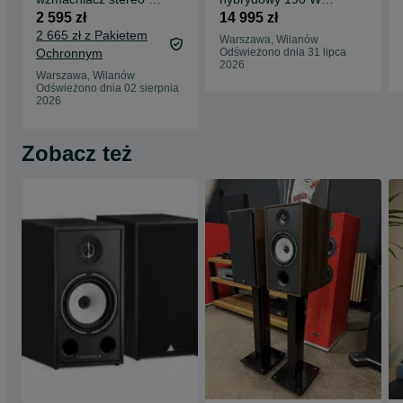
streamerem
Advance Paris A12
2 595 zł
14 995 zł
Apex Sklep AVŚwiat
2 665 zł z Pakietem
Warszawa, Wilanów
Ochronnym
Odświeżono dnia 31 lipca
2026
Warszawa, Wilanów
Odświeżono dnia 02 sierpnia
2026
Zobacz też