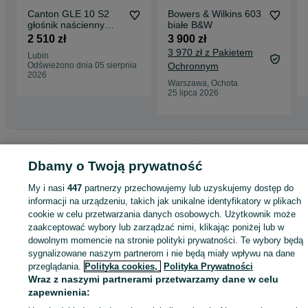
Canton GLE 10 S2
Bowers & Wilkins 603
głośnik naścienny
białe B&W
White (1 Para)
2 510 zł
3 900 zł
3 970 zł z Pakietem
Lubin
Odświeżono dnia 05 sierpnia
Ochronnym
2026
Warszawa, Ochota
25 lipca 2026
Strona główna
Elektronika
Sprzęt audio
Głośniki i kolumny
Kolumny
Kolumny - Mazowieckie
Kolumny - Warszawa
Kolumny - Wilanów
Dbamy o Twoją prywatność
My i nasi
447
partnerzy przechowujemy lub uzyskujemy dostęp do
KATEGORIA
informacji na urządzeniu, takich jak unikalne identyfikatory w plikach
cookie w celu przetwarzania danych osobowych. Użytkownik może
zaakceptować wybory lub zarządzać nimi, klikając poniżej lub w
ID:
1064444373
Wyświetlenia: 
dowolnym momencie na stronie polityki prywatności. Te wybory będą
sygnalizowane naszym partnerom i nie będą miały wpływu na dane
przeglądania.
Polityka cookies,
Polityka Prywatności
Kup
Wraz z naszymi partnerami przetwarzamy dane w celu
zapewnienia: