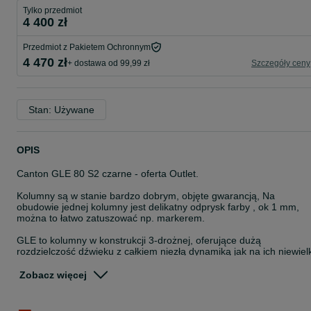
Tylko przedmiot
4 400 zł
Przedmiot z Pakietem Ochronnym
4 470 zł
+ dostawa od 99,99 zł
Szczegóły ceny
Stan: Używane
OPIS
Canton GLE 80 S2 czarne - oferta Outlet.
Kolumny są w stanie bardzo dobrym, objęte gwarancją, Na
obudowie jednej kolumny jest delikatny odprysk farby , ok 1 mm,
można to łatwo zatuszować np. markerem.
GLE to kolumny w konstrukcji 3-drożnej, oferujące dużą
rozdzielczość dźwięku z całkiem niezłą dynamiką jak na ich niewielk
rozmiar. Nie jest rozciągnięty efekciarski bas lecz zwarty i dobrze
kontrolowany.
Zobacz więcej
Zapraszamy do naszego salonu na obejrzenie i odsłuch kolumn.
Sklep AVŚwiat