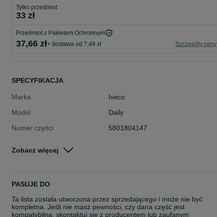
Tylko przedmiot
33 zł
Przedmiot z Pakietem Ochronnym
37,66 zł
+ dostawa od 7,49 zł
Szczegóły ceny
SPECYFIKACJA
Marka
Iveco
Model
Daily
Numer części
5801804147
Numer BDO (dla firm)
000671092
Zobacz więcej
Typ części
Ogrzewanie postojowe i chłodnictw
samochodowe > Chłodnictwo samo
hodowe > Części i akcesoria
PASUJE DO
Okres gwarancji (w
24
miesiącach)
Ta lista została utworzona przez sprzedającego i może nie być
kompletna. Jeśli nie masz pewności, czy dana część jest
Stan
Nowe
kompatybilna, skontaktuj się z producentem lub zaufanym