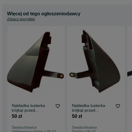
Więcej od tego ogłoszeniodawcy
Zobacz wszystkie
Nakładka lusterka
Nakładka lusterka
trójkąt przed
trójkąt przed
lusterkiem lewa
lusterkiem prawa
50 zł
50 zł
Ducato Boxer Jumper
Ducato Boxer Jumper
Świętochłowice
Świętochłowice
Odświeżono dzisiaj o 05:37
Dzisiaj o 05:37