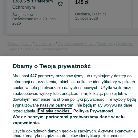
138,05 zł z Pakietem
5802235434
145 zł
roku
Ochronnym
Oleśnica, Oleśnica
Świętochłowice
15 lipca 2026
Odświeżono dnia 29 lipca
2026
Strona główna
Motoryzacja
Części samochodowe
Osobowe
Osobowe -
Śląskie
Osobowe - Świętochłowice
Dbamy o Twoją prywatność
KATEGORIA
My i nasi
447
partnerzy przechowujemy lub uzyskujemy dostęp do
ID:
informacji na urządzeniu, takich jak unikalne identyfikatory w plikach
1069559571
cookie w celu przetwarzania danych osobowych. Użytkownik może
zaakceptować wybory lub zarządzać nimi, klikając poniżej lub w
Kup
dowolnym momencie na stronie polityki prywatności. Te wybory będą
sygnalizowane naszym partnerom i nie będą miały wpływu na dane
przeglądania.
Polityka cookies,
Polityka Prywatności
Wraz z naszymi partnerami przetwarzamy dane w celu
zapewnienia:
Użycie dokładnych danych geolokalizacyjnych. Aktywne skanowanie
charakterystyki urządzenia do celów identyfikacji. Rozumienie