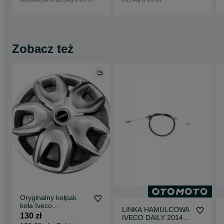
Zobacz też
Oryginalny kołpak
koła Iveco
LINKA HAMULCOWA
5801794827 felga 16
130 zł
IVECO DAILY 2014-
cali modele po 2014