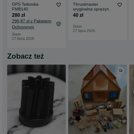
GPS Teltonika
Thrustmaster
FMB140
oryginalna sprężyna
hamulca T150 T300
280 zł
40 zł
T80 TMX T2PA T3PA
296,87 zł z Pakietem
Ochronnym
Śrem
27 lipca 2026
Śrem
27 lipca 2026
Zobacz też