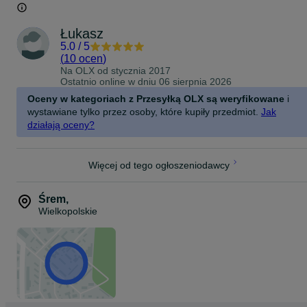
nagrywającego do 6h materiału ciągiem, test został podzielony na 
filmy).
Część 1 - 6h
Łukasz
www.youtube.com/watch?v=_DIExfyafzQ
Część 2
5.0
/
5
www.youtube.com/watch?v=W3TEztrUCto
(
10 ocen
)
Na OLX od
stycznia 2017
Po wymianie koła należy nasmarować mechanizm smarem np.
Ostatnio online w dniu 06 sierpnia 2026
silikonowym lub grafitowym.
Bardzo ważne! Obudowa musi być zamknięta na sztywno, nie moż
Oceny w kategoriach z Przesyłką OLX są weryfikowane
i
mieć żadnych luzów, tak aby silnik nie miał możliwości poruszania
wystawiane tylko przez osoby, które kupiły przedmiot.
Jak
się. Do usztywnienia zamknięcia sugeruję użyć trytytek (oczywiście
działają oceny?
oprócz kleju).
W razie pytań jestem do dyspozycji.
Więcej od tego ogłoszeniodawcy
PS, Możliwość zakupu dwóch sztuk w cenie 40 zł.
Śrem
,
Wielkopolskie