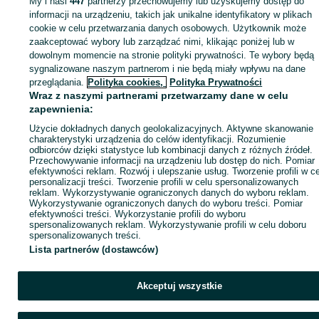
My i nasi
447
partnerzy przechowujemy lub uzyskujemy dostęp do
Zaloguj się lub załóż konto na OLX, aby skontaktować się z t
informacji na urządzeniu, takich jak unikalne identyfikatory w plikach
sprzedającym
cookie w celu przetwarzania danych osobowych. Użytkownik może
zaakceptować wybory lub zarządzać nimi, klikając poniżej lub w
dowolnym momencie na stronie polityki prywatności. Te wybory będą
sygnalizowane naszym partnerom i nie będą miały wpływu na dane
Zaloguj się / Załóż konto
przeglądania.
Polityka cookies,
Polityka Prywatności
Wraz z naszymi partnerami przetwarzamy dane w celu
Zadzwoń / SMS
Wyślij wiadomość
zapewnienia:
Użycie dokładnych danych geolokalizacyjnych. Aktywne skanowanie
charakterystyki urządzenia do celów identyfikacji. Rozumienie
odbiorców dzięki statystyce lub kombinacji danych z różnych źródeł.
Przechowywanie informacji na urządzeniu lub dostęp do nich. Pomiar
efektywności reklam. Rozwój i ulepszanie usług. Tworzenie profili w c
personalizacji treści. Tworzenie profili w celu spersonalizowanych
reklam. Wykorzystywanie ograniczonych danych do wyboru reklam.
Wykorzystywanie ograniczonych danych do wyboru treści. Pomiar
efektywności treści. Wykorzystanie profili do wyboru
spersonalizowanych reklam. Wykorzystywanie profili w celu doboru
spersonalizowanych treści.
Lista partnerów (dostawców)
Akceptuj wszystkie