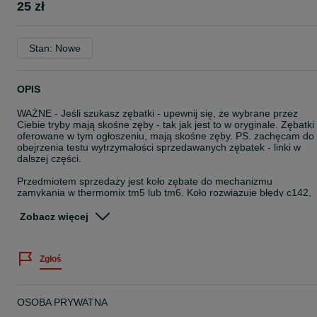
25 zł
Stan: Nowe
OPIS
WAŻNE - Jeśli szukasz zębatki - upewnij się, że wybrane przez
Ciebie tryby mają skośne zęby - tak jak jest to w oryginale. Zębatki
oferowane w tym ogłoszeniu, mają skośne zęby. PS. zachęcam do
obejrzenia testu wytrzymałości sprzedawanych zębatek - linki w
dalszej części.
Przedmiotem sprzedaży jest koło zębate do mechanizmu
zamykania w thermomix tm5 lub tm6. Koło rozwiązuje błędy c142,
c153, c148. Zębatka jest mojego autorstwa (nie jest to projekt
ściągnięty z internetu), posiada skośne zęby - dokładnie tak jak to
Zobacz więcej
jest w oryginale. Zostało przetestowane pod kątem wytrzymałości -
widać to na filmie poniżej. Koło ciasno wchodzi na trzpień, dzięki
temu nie ma konieczności stosowania dodatkowego kleju.
Zgłoś
Poniżej znajdują się linki do YT pokazujące test wytrzymałości koła 
przeprowadzono ponad 4500 ruchu siłownika w obu kierunkach, p
tym czasie nie było widocznych śladów zużycia trybu - widać to na
OSOBA PRYWATNA
poniższym wideo. Ze względu na ograniczenie urządzenia