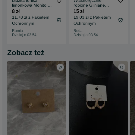
Bluzka tunika
Własnoręcznie
limonkowa Mohito S
robione Gliniane
36 krótki rękaw
różowe kolczyki w
8 zł
15 zł
kształcie kwiatów
11,78 zł z Pakietem
19,03 zł z Pakietem
Ochronnym
Ochronnym
Rumia
Reda
Dzisiaj o 03:54
Dzisiaj o 03:54
Zobacz też