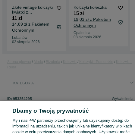
Złote vintage kolczyki
Kolczyki kółeczka
kwiatki z
15 zł
diamencikiem
11 zł
19,03 zł z Pakietem
14,89 zł z Pakietem
Ochronnym
Ochronnym
Opalenica
08 sierpnia 2026
Lubartów
02 sierpnia 2026
Strona główna
Moda
Biżuteria
Kolczyki
Kolczyki - Pomorskie
Kolczyki -
Reda
KATEGORIA
ID:
953254295
Wyświetlenia:
Dbamy o Twoją prywatność
My i nasi
447
partnerzy przechowujemy lub uzyskujemy dostęp do
Zaloguj się lub załóż konto na OLX, aby skontaktować się z t
informacji na urządzeniu, takich jak unikalne identyfikatory w plikach
sprzedającym
cookie w celu przetwarzania danych osobowych. Użytkownik może