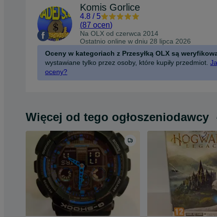
Komis Gorlice
4.8
/
5
(
87 ocen
)
Na OLX od
czerwca 2014
Ostatnio online w dniu 28 lipca 2026
Oceny w kategoriach z Przesyłką OLX są weryfikow
wystawiane tylko przez osoby, które kupiły przedmiot.
Ja
oceny?
Więcej od tego ogłoszeniodawcy