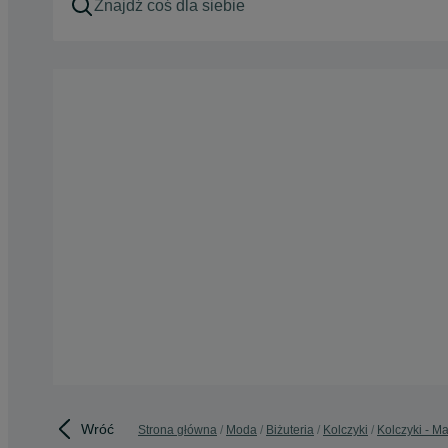
Wróć
Strona główna
Moda
Biżuteria
Kolczyki
Kolczyki - M