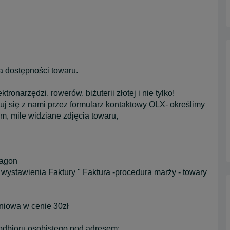
a dostępności towaru.
ronarzędzi, rowerów, biżuterii złotej i nie tylko!
tuj się z nami przez formularz kontaktowy OLX- określimy
, mile widziane zdjęcia towaru,
ragon
wystawienia Faktury " Faktura -procedura marży - towary
aniowa w cenie 30zł
odbioru osobistego pod adresem: