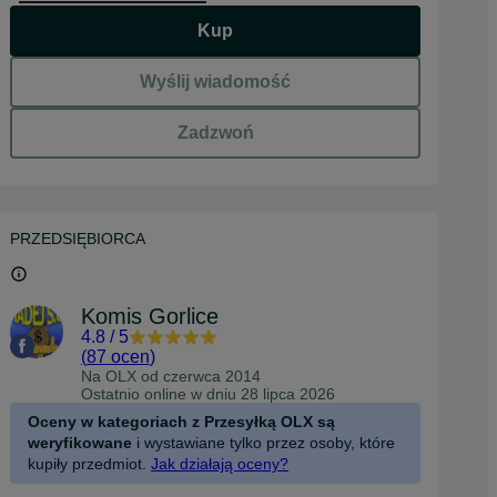
Kup
Wyślij wiadomość
Zadzwoń
PRZEDSIĘBIORCA
Komis Gorlice
4.8
/
5
(
87 ocen
)
Na OLX od
czerwca 2014
Ostatnio online w dniu 28 lipca 2026
Oceny w kategoriach z Przesyłką OLX są
weryfikowane
i wystawiane tylko przez osoby, które
kupiły przedmiot.
Jak działają oceny?