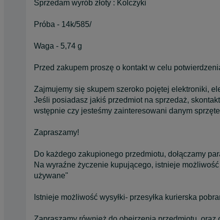
Sprzedam wyrób złoty : Kolczyki
Próba - 14k/585/
Waga - 5,74 g
Przed zakupem proszę o kontakt w celu potwierdzeni
Zajmujemy się skupem szeroko pojętej elektroniki, elekt
Jeśli posiadasz jakiś przedmiot na sprzedaż, skontak
wstępnie czy jesteśmy zainteresowani danym sprzętem
Zapraszamy!
Do każdego zakupionego przedmiotu, dołączamy pa
Na wyraźne życzenie kupującego, istnieje możliwość 
używane"
Istnieje możliwość wysyłki- przesyłka kurierska pobr
Zapraszamy również do obejrzenia przedmiotu, oraz 