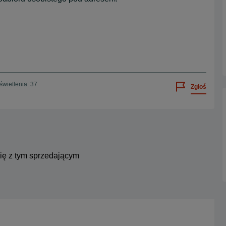
wietlenia: 37
Zgłoś
się z tym sprzedającym