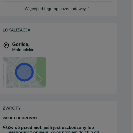
Więcej od tego ogłoszeniodawcy
LOKALIZACJA
Gorlice
,
Małopolskie
ZWROTY
PAKIET OCHRONNY
Zwróć przedmiot, jeśli jest uszkodzony lub
niezgodny z opisem.
Zgłoś problem do 48 h od