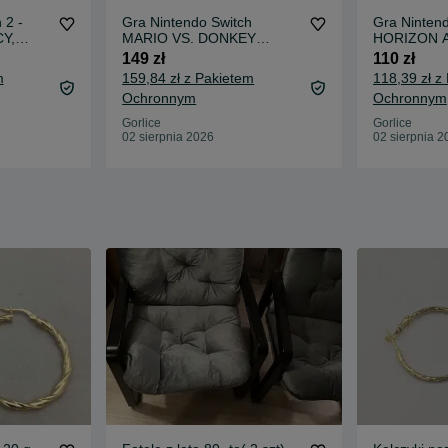
 2 -
Gra Nintendo Switch
Gra Ninten
Y,
MARIO VS. DONKEY
HORIZON 
ewicza
KONG, Madej Gorlice
Madej Gorli
149 zł
110 zł
Mickiewicza
m
159,84 zł z Pakietem
118,39 zł z
Ochronnym
Ochronnym
Gorlice
Gorlice
02 sierpnia 2026
02 sierpnia 2