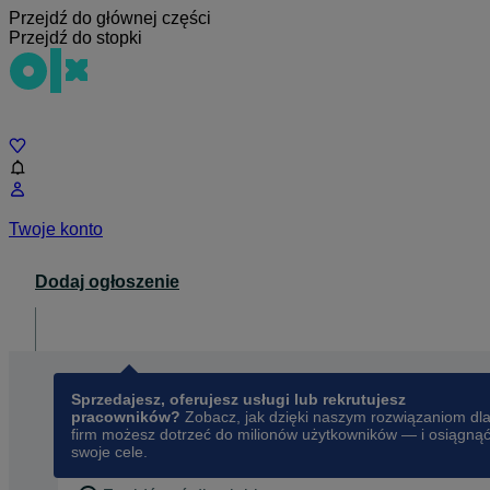
Przejdź do głównej części
Przejdź do stopki
Czat
Twoje konto
Dodaj ogłoszenie
Dla biznesu
opens in a new tab
Sprzedajesz, oferujesz usługi lub rekrutujesz
pracowników?
Zobacz, jak dzięki naszym rozwiązaniom dl
firm możesz dotrzeć do milionów użytkowników — i osiągną
swoje cele.