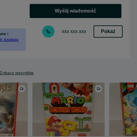
Wyślij wiadomość
Pokaż
xxx xxx xxx
ane
i
k działają
Zobacz wszystkie