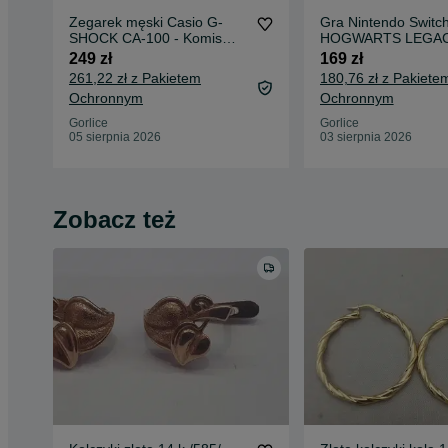
Zegarek męski Casio G-
Gra Nintendo Switch
SHOCK CA-100 - Komis
HOGWARTS LEGAC
Madej Gorlice -
Madej Gorlice Micki
249 zł
169 zł
261,22 zł z Pakietem
180,76 zł z Pakiete
Ochronnym
Ochronnym
Gorlice
Gorlice
05 sierpnia 2026
03 sierpnia 2026
Zobacz też