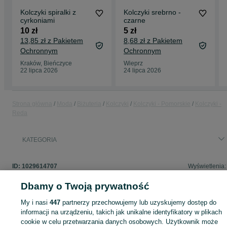
Kolczyki spiralki z
Kolczyki srebrno -
cyrkoniami
czarne
10 zł
5 zł
13,85 zł z Pakietem
8,68 zł z Pakietem
Ochronnym
Ochronnym
Kraków, Bieńczyce
Wieprz
22 lipca 2026
24 lipca 2026
Strona główna
Moda
Biżuteria
Kolczyki
Kolczyki - Pomorskie
Kolczyki -
Reda
KATEGORIA
ID:
1029614707
Wyświetlenia:
Dbamy o Twoją prywatność
My i nasi
447
partnerzy przechowujemy lub uzyskujemy dostęp do
Zaloguj się lub załóż konto na OLX, aby skontaktować się z t
informacji na urządzeniu, takich jak unikalne identyfikatory w plikach
sprzedającym
cookie w celu przetwarzania danych osobowych. Użytkownik może