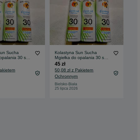
Sun Sucha
Kolastyna Sun Sucha
Kol
opalania 30 spf
Mgiełka do opalania 30 spf
Mgi
.
150ml 3 szt.
15
45 zł
15 
Pakietem
50,08 zł z Pakietem
19,
Ochronnym
Oc
Bielsko-Biała
Bie
25 lipca 2026
10 