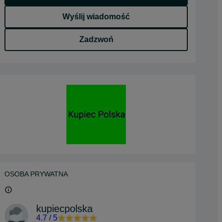
Wyślij wiadomość
Zadzwoń
OSOBA PRYWATNA
kupiecpolska
4.7
/
5