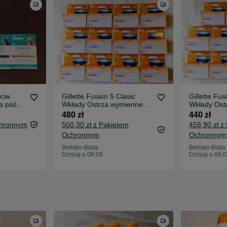
eciw
Gillette Fusion 5 Clasic
Gillette Fus
a psów i
Wkłady Ostrza wymienne
Wkłady Ost
36 szt.
33 szt.
480 zł
440 zł
chronnym
500,30 zł z Pakietem
458,90 zł z
Ochronnym
Ochronnym
Bielsko-Biała
Bielsko-Biała
Dzisiaj o 08:08
Dzisiaj o 08: