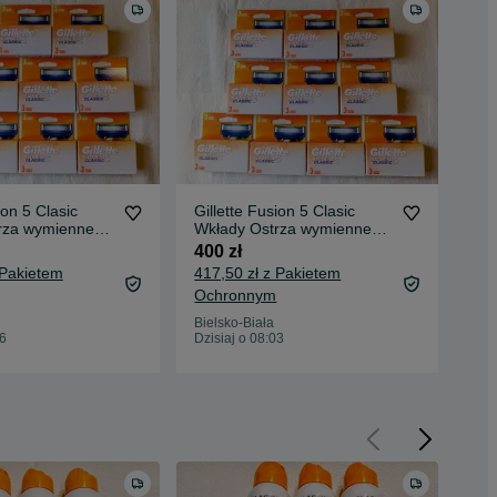
ion 5 Clasic
Gillette Fusion 5 Clasic
Gil
rza wymienne
Wkłady Ostrza wymienne
Wkł
30 szt.
27 
400 zł
360
 Pakietem
417,50 zł z Pakietem
376
Ochronnym
Oc
Bielsko-Biała
Bie
06
Dzisiaj o 08:03
Dzis