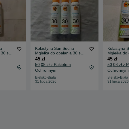
a
Kolastyna Sun Sucha
Kolastyna 
 30 spf
Mgiełka do opalania 30 spf
Mgiełka do 
150ml 3 szt.
150ml 3 szt
45 zł
45 zł
50,08 zł z Pakietem
50,08 zł z 
Ochronnym
Ochronnym
Bielsko-Biała
Bielsko-Biała
31 lipca 2026
31 lipca 2026