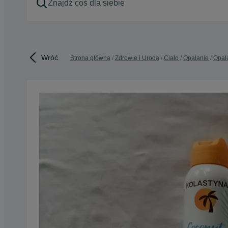
Wróć
Strona główna
Zdrowie i Uroda
Ciało
Opalanie
Opala