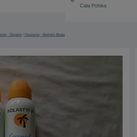
nie - Śląskie
Opalanie - Bielsko-Biała