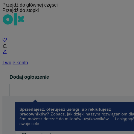
Przejdź do głównej części
Przejdź do stopki
Czat
Twoje konto
Dodaj ogłoszenie
Dla biznesu
opens in a new tab
Sprzedajesz, oferujesz usługi lub rekrutujesz
pracowników?
Zobacz, jak dzięki naszym rozwiązaniom dl
firm możesz dotrzeć do milionów użytkowników — i osiągną
swoje cele.