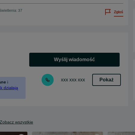
wietlenia: 37
Zgłoś
Wyślij wiadomość
Pokaż
xxx xxx xxx
ane
i
k działają
Zobacz wszystkie