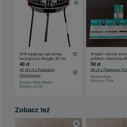
Grill węglowy ogrodowy
Krople i obroże prz
turystyczny okrągły 30 cm
pchłom i kleszczą dl
kotow 8 opk.
40 zł
50 zł
45,60 zł z Pakietem
56 zł z Pakietem O
Ochronnym
Bielsko-Biała
Dzisiaj o 13:46
Kraków, Stare Miasto
Dzisiaj o 13:46
Zobacz też