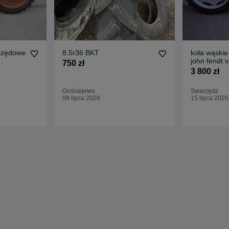
rzędowe
8.5r36 BKT
koła wąskie
john fendt v
750 zł
 MTZ
ursus renau
3 800 zł
Gościejewo
Swarzędz
09 lipca 2026
15 lipca 2026