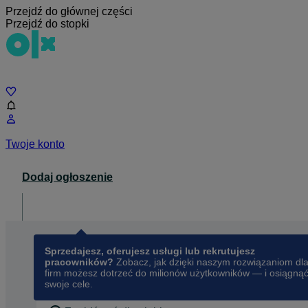
Przejdź do głównej części
Przejdź do stopki
Czat
Twoje konto
Dodaj ogłoszenie
Dla biznesu
opens in a new tab
Sprzedajesz, oferujesz usługi lub rekrutujesz
pracowników?
Zobacz, jak dzięki naszym rozwiązaniom dl
firm możesz dotrzeć do milionów użytkowników — i osiągną
swoje cele.