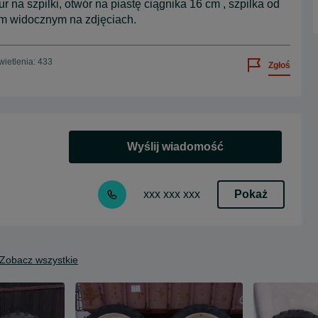
 na szpilki, otwór na piastę ciągnika 16 cm , szpilka od
em widocznym na zdjęciach.
ietlenia: 433
Zgłoś
Wyślij wiadomość
Pokaż
xxx xxx xxx
Zobacz wszystkie