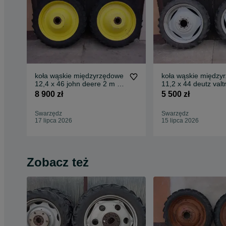
koła wąskie międzyrzędowe
koła wąskie między
12,4 x 46 john deere 2 m mf
11,2 x 44 deutz valt
renault
nh zetor case
8 900 zł
5 500 zł
Swarzędz
Swarzędz
17 lipca 2026
15 lipca 2026
Zobacz też