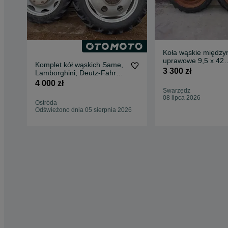
Koła wąskie między
uprawowe 9,5 x 42
Komplet kół wąskich Same,
PRONAR BELARUS
3 300 zł
Lamborghini, Deutz-Fahr
Komplet kół wąskich Same,
4 000 zł
Lamborghini, Deutz-Fahr
Swarzędz
08 lipca 2026
Ostróda
Odświeżono dnia 05 sierpnia 2026