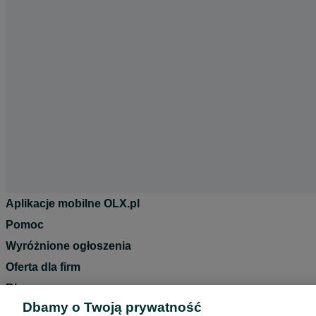
Aplikacje mobilne OLX.pl
Pomoc
Wyróżnione ogłoszenia
Oferta dla firm
Blog
Dbamy o Twoją prywatność
Regulamin