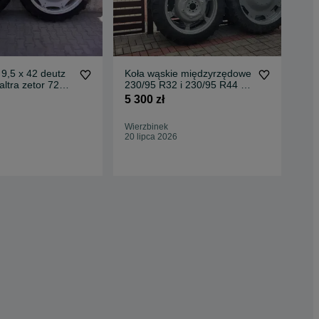
 9,5 x 42 deutz
Koła wąskie międzyrzędowe
Koł
altra zetor 7211
230/95 R32 i 230/95 R44 do
mas
lt
ciągników Deutz
deu
5 300 zł
5 0
Wierzbinek
Słu
20 lipca 2026
18 