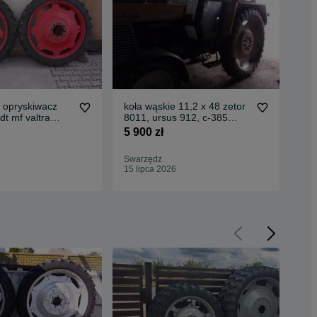
 opryskiwacz
koła wąskie 11,2 x 48 zetor
Koł
dt mf valtra
8011, ursus 912, c-385
9,5
fendt case valtra
de
5 900 zł
3 9
Swarzędz
Swa
15 lipca 2026
15 