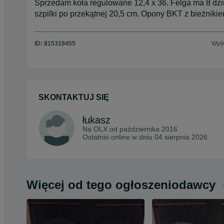
Sprzedam koła regulowane 12,4 x 36. Felga ma 8 dziur
szpilki po przekątnej 20,5 cm. Opony BKT z bieżniki
ID:
815319455
Wyśw
SKONTAKTUJ SIĘ
łukasz
Na OLX od
października 2016
Ostatnio online w dniu 04 sierpnia 2026
Więcej od tego ogłoszeniodawcy