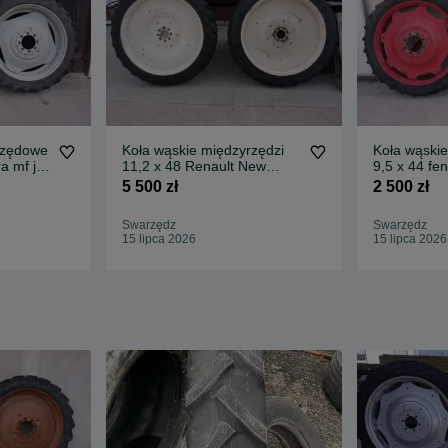
rzędowe
Koła wąskie międzyrzędzi
Koła wąskie
ra mf jd
11,2 x 48 Renault New
9,5 x 44 fen
Holland Case Steyr
zetor ursus
5 500 zł
2 500 zł
Swarzędz
Swarzędz
15 lipca 2026
15 lipca 2026