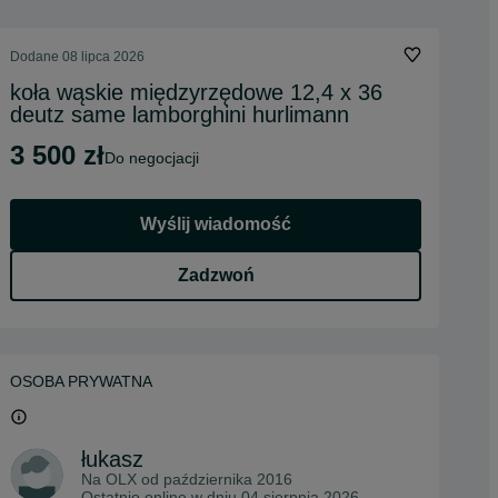
Dodane
08 lipca 2026
koła wąskie międzyrzędowe 12,4 x 36
deutz same lamborghini hurlimann
3 500 zł
do negocjacji
Wyślij wiadomość
Zadzwoń
OSOBA PRYWATNA
łukasz
Na OLX od
października 2016
Ostatnio online w dniu 04 sierpnia 2026