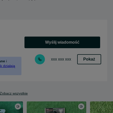
Wyślij wiadomość
Pokaż
xxx xxx xxx
ane
i
k działają
Zobacz wszystkie