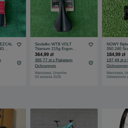
MEZCAL
Siodełko WTB VOLT
NOWY Bębe
NG
Titanium 215g Ergon
350 240 S
 Speed
Specialized Selle italia
RATCHET Cl
364,99 zł
184,99 zł
Royal
1501 XR X
m
385,77 zł z Pakietem
197,49 zł z
Ochronnym
Ochronnym
Warszawa, Ursynów
Warszawa, U
03 sierpnia 2026
Odświeżono d