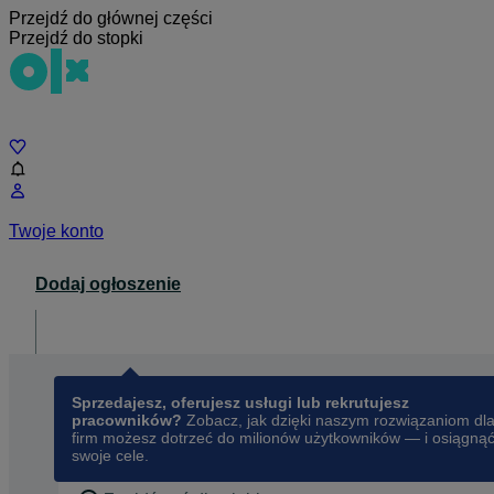
Przejdź do głównej części
Przejdź do stopki
Czat
Twoje konto
Dodaj ogłoszenie
Dla biznesu
opens in a new tab
Sprzedajesz, oferujesz usługi lub rekrutujesz
pracowników?
Zobacz, jak dzięki naszym rozwiązaniom dl
firm możesz dotrzeć do milionów użytkowników — i osiągną
swoje cele.