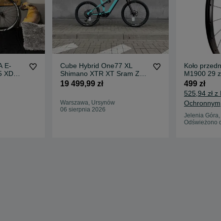
A E-
Cube Hybrid One77 XL
Koło przedn
5 XD
Shimano XTR XT Sram ZEB
M1900 29 z
ide dh
170 DT1700 Bosch 5
Straight 15
19 499,99 zł
499 zł
800Wha
śrub MTB
525,94 zł z
Warszawa, Ursynów
Ochronnym
06 sierpnia 2026
Jelenia Góra
Odświeżono d