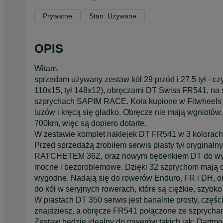
Prywatne
Stan: Używane
OPIS
Witam,
sprzedam używany zestaw kół 29 przód i 27,5 tył - c
110x15, tył 148x12), obręczami DT Swiss FR541, n
szprychach SAPIM RACE. Koła kupione w Fitwheels i 
luzów i kręcą się gładko. Obręcze nie mają wgniotów.
700km, więc są dopiero dotarte.
W zestawie komplet naklejek DT FR541 w 3 kolorach
Przed sprzedażą zrobiłem serwis piasty tył orygina
RATCHETEM 36Z, oraz nowym bębenkiem DT do wybo
mocne i bezproblemowe. Dzięki 32 szprychom mają od
wygodne. Nadają się do rowerów Enduro, FR i DH, or
do kół w seryjnych rowerach, które są ciężkie, szybko 
W piastach DT 350 serwis jest banalnie prosty, części
znajdziesz, a obręcze FR541 połączone ze szprychami
Zestaw będzie idealny do rowerów takich jak: Dartmoo