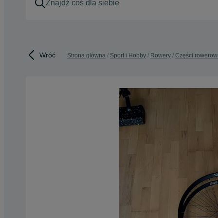
Wróć
Strona główna
Sport i Hobby
Rowery
Części rowerow