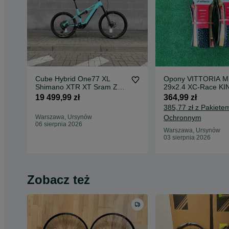
Cube Hybrid One77 XL
Opony VITTORIA 
Shimano XTR XT Sram ZEB
29x2.4 XC-Race KI
170 DT1700 Bosch 5
Scorpion Fast WTB
19 499,99 zł
364,99 zł
800Wha
385,77 zł z Pakiete
Warszawa, Ursynów
Ochronnym
06 sierpnia 2026
Warszawa, Ursynów
03 sierpnia 2026
Zobacz też