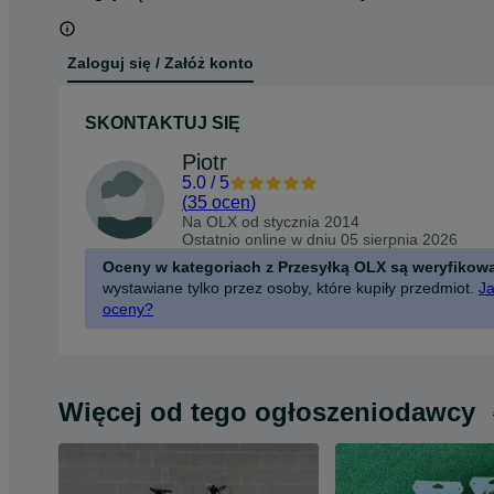
Zaloguj się / Załóż konto
SKONTAKTUJ SIĘ
Piotr
5.0
/
5
(
35 ocen
)
Na OLX od
stycznia 2014
Ostatnio online w dniu 05 sierpnia 2026
Oceny w kategoriach z Przesyłką OLX są weryfikow
wystawiane tylko przez osoby, które kupiły przedmiot.
Ja
oceny?
Więcej od tego ogłoszeniodawcy