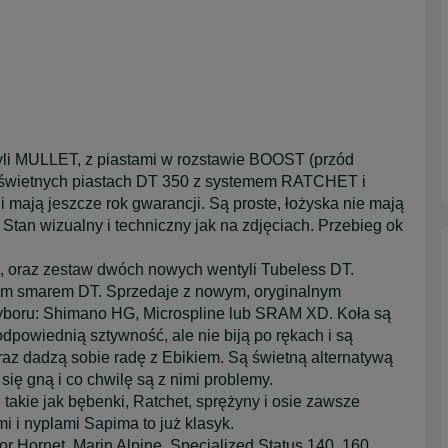
zyli MULLET, z piastami w rozstawie BOOST (przód
a świetnych piastach DT 350 z systemem RATCHET i
mają jeszcze rok gwarancji. Są proste, łożyska nie mają
 Stan wizualny i techniczny jak na zdjęciach. Przebieg ok
, oraz zestaw dwóch nowych wentyli Tubeless DT.
lnym smarem DT. Sprzedaje z nowym, oryginalnym
ru: Shimano HG, Microspline lub SRAM XD. Koła są
powiednią sztywność, ale nie biją po rękach i są
az dadzą sobie radę z Ebikiem. Są świetną alternatywą
się gną i co chwilę są z nimi problemy.
 takie jak bębenki, Ratchet, sprężyny i osie zawsze
 i nyplami Sapima to już klasyk.
r Hornet, Marin Alpine, Specialized Status 140, 160,