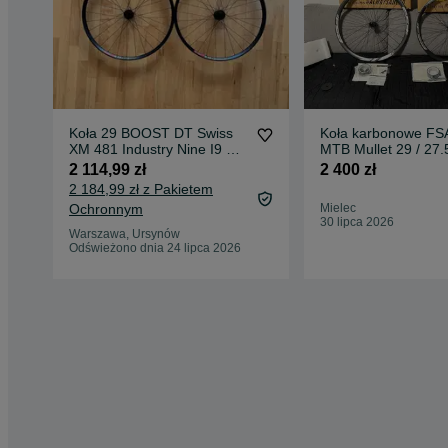
Koła 29 BOOST DT Swiss
Koła karbonowe FS
XM 481 Industry Nine I9 FR
MTB Mullet 29 / 27.
Trail Enduro JAKOŚĆ
boost Enduro Freer
2 114,99 zł
2 400 zł
Sapim
ebike
2 184,99 zł z Pakietem
Ochronnym
Mielec
30 lipca 2026
Warszawa, Ursynów
Odświeżono dnia 24 lipca 2026