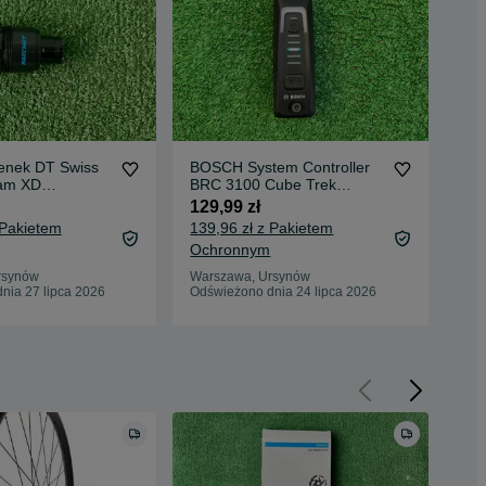
nek DT Swiss
BOSCH System Controller
Ko
ram XD
BRC 3100 Cube Trek
XM 
assic 1700
Canyon KIOX Orbea Focus
Tra
129,99 zł
2 1
M
Sa
 Pakietem
139,96 zł z Pakietem
2 1
Ochronnym
Oc
rsynów
Warszawa, Ursynów
War
nia 27 lipca 2026
Odświeżono dnia 24 lipca 2026
Odś