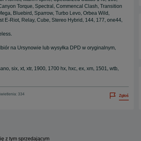
 Canyon Torque, Spectral, Commencal Clash, Transition
Mega, Bluebird, Sparrow, Turbo Levo, Orbea Wild,
t E-Riot, Relay, Cube, Stereo Hybrid, 144, 177, one44,
less.
dbiór na Ursynowie lub wysyłka DPD w oryginalnym,
o, six, xt, xtr, 1900, 1700 hx, hxc, ex, xm, 1501, wtb,
wietlenia: 334
Zgłoś
się z tym sprzedającym