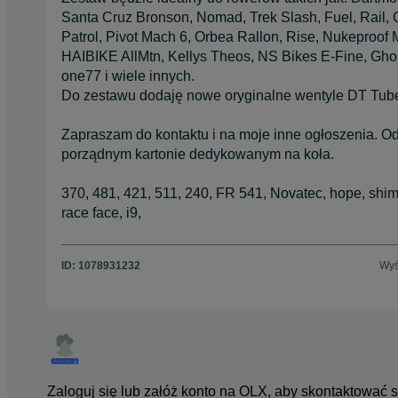
Santa Cruz Bronson, Nomad, Trek Slash, Fuel, Rail,
Patrol, Pivot Mach 6, Orbea Rallon, Rise, Nukeproof 
HAIBIKE AllMtn, Kellys Theos, NS Bikes E‑Fine, Ghos
one77 i wiele innych.
Do zestawu dodaję nowe oryginalne wentyle DT Tube
Zapraszam do kontaktu i na moje inne ogłoszenia. O
porządnym kartonie dedykowanym na koła.
370, 481, 421, 511, 240, FR 541, Novatec, hope, shiman
race face, i9,
ID:
1078931232
Wyś
Zaloguj się lub załóż konto na OLX, aby skontaktować 