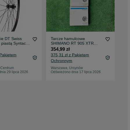
ie DT Swiss
Tarcze hamulcowe
Now
 piastą Syntace
SHIMANO RT 905 XTR
swi
x110 Boost 6
SAINT 203mm Trail Enduro
lub
354,99 zł
830
Ebike DH
boo
 Pakietem
375,31 zł z Pakietem
872
Ochronnym
Oc
, Centrum
Warszawa, Ursynów
Łód
nia 29 lipca 2026
Odświeżono dnia 17 lipca 2026
Odś