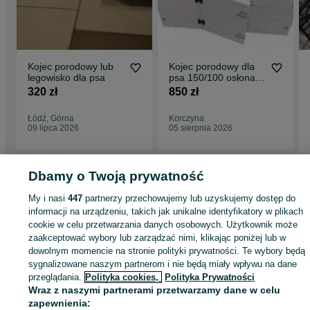
Kojec porodowy lub
Kojec porodowy dla
legowisko dla psa
psa 150/100 osłona
szczeniaków
320 zł
850 zł
Łódź, Górna
Korczyna
09 lipca 2026
05 sierpnia 2026
Dbamy o Twoją prywatność
Strona główna
Zwierzęta
Akcesoria dla zwierząt
Akcesoria dla psów
Klatki
My i nasi
447
partnerzy przechowujemy lub uzyskujemy dostęp do
kojce
Klatki i kojce - Podkarpackie
Klatki i kojce - Korczyna
informacji na urządzeniu, takich jak unikalne identyfikatory w plikach
cookie w celu przetwarzania danych osobowych. Użytkownik może
zaakceptować wybory lub zarządzać nimi, klikając poniżej lub w
KATEGORIA
dowolnym momencie na stronie polityki prywatności. Te wybory będą
sygnalizowane naszym partnerom i nie będą miały wpływu na dane
ID:
951643429
Wyświetlenia: 2
przeglądania.
Polityka cookies,
Polityka Prywatności
Wraz z naszymi partnerami przetwarzamy dane w celu
zapewnienia: