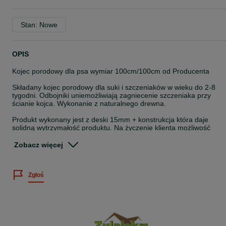
Stan: Nowe
OPIS
Kojec porodowy dla psa wymiar 100cm/100cm od Producenta
Składany kojec porodowy dla suki i szczeniaków w wieku do 2-8
tygodni. Odbojniki uniemożliwiają zagniecenie szczeniaka przy
ścianie kojca. Wykonanie z naturalnego drewna.
Produkt wykonany jest z deski 15mm + konstrukcja która daje
solidną wytrzymałość produktu. Na życzenie klienta możliwość
zmiany wymiaru koloru itp.
Zobacz więcej
Produkt jest dostarczany w paczce. Montaż całości to zaledwie 4
śrubki.
Zgłoś
Malowany profesjonalnymi, bezpiecznymi środkami
bezzapachowymi z atestem.
Standardowy wymiar kojca:
długość 100cm, / szerokość 100cm, / wysokość 25cm.
Wysyłka 0zł.
Kojec bez problemu również nadaje się dla małych psów jak i