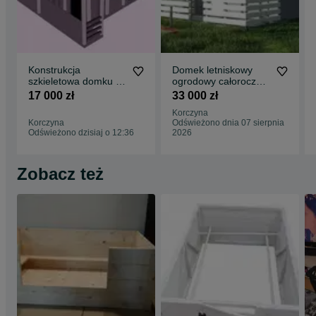
Konstrukcja
Domek letniskowy
szkieletowa domku z
ogrodowy całoroczny
poddaszem 4/6m
6x5 15mm
17 000 zł
33 000 zł
Korczyna
Korczyna
Odświeżono dnia 07 sierpnia
Odświeżono dzisiaj o 12:36
2026
Zobacz też