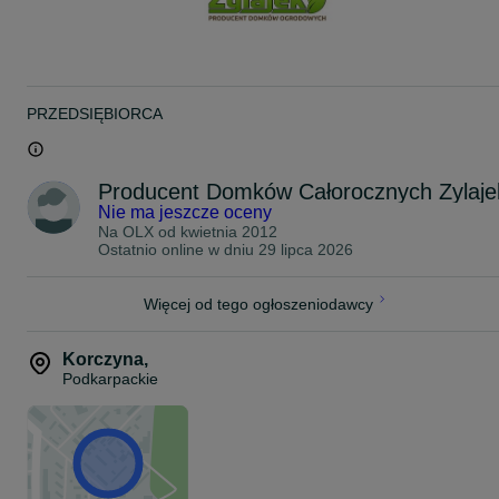
dużych.
Możliwość wykonania innego wzoru.
Zapraszam na inne moje aukcje..
PRZEDSIĘBIORCA
Producent Domków Całorocznych Zylaje
Nie ma jeszcze oceny
Na OLX od
kwietnia 2012
Ostatnio online w dniu 29 lipca 2026
Więcej od tego ogłoszeniodawcy
Korczyna
,
Podkarpackie