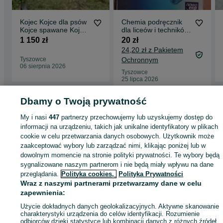
Kojec Kojce dla psów
Chemia podręcznik
Kojce spawane Kojce
dla liceów i techników
metalowe Kojce
1
1 150 zł
20 zł
24,20 zł z Pakietem
Tyszowce
Ochronnym
06 sierpnia 2026
Tyszowce
25 lipca 2026
Dbamy o Twoją prywatność
Strona główna
Zwierzęta
Akcesoria dla zwierząt
Akcesoria dla psów
Budy
My i nasi
447
partnerzy przechowujemy lub uzyskujemy dostęp do
Budy - Lubelskie
Budy - Tyszowce
informacji na urządzeniu, takich jak unikalne identyfikatory w plikach
cookie w celu przetwarzania danych osobowych. Użytkownik może
zaakceptować wybory lub zarządzać nimi, klikając poniżej lub w
KATEGORIA
dowolnym momencie na stronie polityki prywatności. Te wybory będą
sygnalizowane naszym partnerom i nie będą miały wpływu na dane
przeglądania.
Polityka cookies,
Polityka Prywatności
ID:
642319474
Wyświetlenia: 6
Wraz z naszymi partnerami przetwarzamy dane w celu
zapewnienia:
Zadzwoń / SMS
Wyślij wiadomość
Użycie dokładnych danych geolokalizacyjnych. Aktywne skanowanie
charakterystyki urządzenia do celów identyfikacji. Rozumienie
odbiorców dzięki statystyce lub kombinacji danych z różnych źródeł.