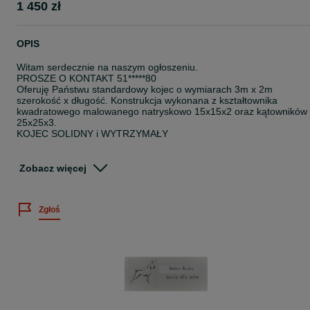
1 450 zł
OPIS
Witam serdecznie na naszym ogłoszeniu.
PROSZE O KONTAKT 51*****80
Oferuję Państwu standardowy kojec o wymiarach 3m x 2m
szerokość x długość. Konstrukcja wykonana z kształtownika
kwadratowego malowanego natryskowo 15x15x2 oraz kątowników
25x25x3.
KOJEC SOLIDNY i WYTRZYMAŁY
SPECYFIKACJA:
* wymiar: np. 3x2
Zobacz więcej
* konstrukcja malowana natryskowo
* spad dachu na tył
* wysokość typowa - przód: 1.75m, tył: 1.55m
Zgłoś
* szczeble wykonane z profili
* furtka 80 cm z prawej lub lewej strony
* odległość między szczeblami około 8 cm
* konstrukcja malowana w kolorze CZARNYM
* KONSTRUKCJA BARDZO STABILNA - SPAWANA!
JESTEŚMY PRODUCENTEM - wykonujemy kojce na wymiar
MONTAŻ GRATIS -cały rok
DODATKOWE WARIANTY: