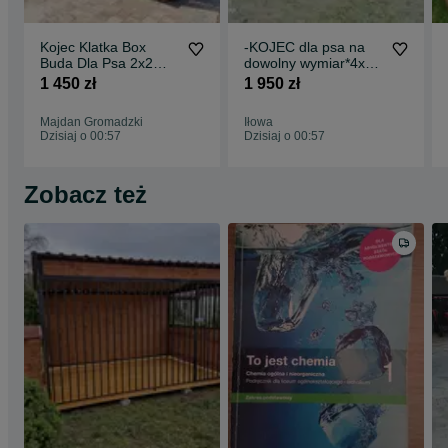
Kojec Klatka Box
-KOJEC dla psa na
Buda Dla Psa 2x2
dowolny wymiar*4x2*
Szybko Tanio Solidnie
!
1 450 zł
1 950 zł
Majdan Gromadzki
Iłowa
Dzisiaj o 00:57
Dzisiaj o 00:57
Zobacz też