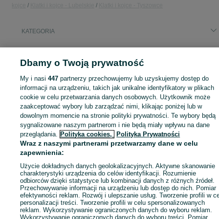
kojce
Klatki i kojce - Lubelskie
Klatki i kojce - Tyszowce
KATEGORIA
ID:
1021657377
Wyświetlenia: 
Dbamy o Twoją prywatność
My i nasi
447
partnerzy przechowujemy lub uzyskujemy dostęp do
informacji na urządzeniu, takich jak unikalne identyfikatory w plikach
cookie w celu przetwarzania danych osobowych. Użytkownik może
Zaloguj się lub załóż konto na OLX, aby skontaktować się z t
zaakceptować wybory lub zarządzać nimi, klikając poniżej lub w
sprzedającym
dowolnym momencie na stronie polityki prywatności. Te wybory będą
sygnalizowane naszym partnerom i nie będą miały wpływu na dane
przeglądania.
Polityka cookies,
Polityka Prywatności
Zaloguj się / Załóż konto
Wraz z naszymi partnerami przetwarzamy dane w celu
zapewnienia:
Użycie dokładnych danych geolokalizacyjnych. Aktywne skanowanie
Zadzwoń / SMS
Wyślij wiadomość
charakterystyki urządzenia do celów identyfikacji. Rozumienie
odbiorców dzięki statystyce lub kombinacji danych z różnych źródeł.
Przechowywanie informacji na urządzeniu lub dostęp do nich. Pomiar
efektywności reklam. Rozwój i ulepszanie usług. Tworzenie profili w c
personalizacji treści. Tworzenie profili w celu spersonalizowanych
reklam. Wykorzystywanie ograniczonych danych do wyboru reklam.
Wykorzystywanie ograniczonych danych do wyboru treści. Pomiar