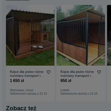
Kojce dla psów różne
Kojce dla psów różne
rozmiary transport i
rozmiary transport i
montaż gratis
montaż gratis
1 650 zł
950 zł
Warszawa, Ursus
Łuków
Odświeżono dzisiaj o 22:15
Odświeżono dzisiaj o 22:15
Zobacz też