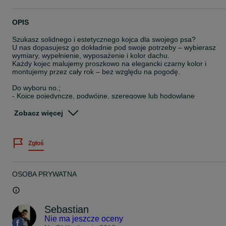
OPIS
Szukasz solidnego i estetycznego kojca dla swojego psa?
U nas dopasujesz go dokładnie pod swoje potrzeby – wybierasz
wymiary, wypełnienie, wyposażenie i kolor dachu.
Każdy kojec malujemy proszkowo na elegancki czarny kolor i
montujemy przez cały rok – bez względu na pogodę.
Do wyboru no.;
- Kojce pojedyncze, podwójne, szeregowe lub hodowlane
• Kojce z drewutnią, schowkiem, porodówkami lub wybiegiem
• Wypełnienie z rury, profilu kwadratowego lub panelu drut 4 mm
Zobacz więcej
• Wysokość 180/160 cm
Przykładowy wymiar: 3×3 m – ale zrobimy taki, jaki potrzebujesz.
Zgłoś
Twój pies będzie miał swoje bezpieczne miejsce, a Ty spokój i
pewność, że jest w dobrych warunkach.
Zadzwoń i ustalimy szczegóły!
OSOBA PRYWATNA
Sebastian
Nie ma jeszcze oceny