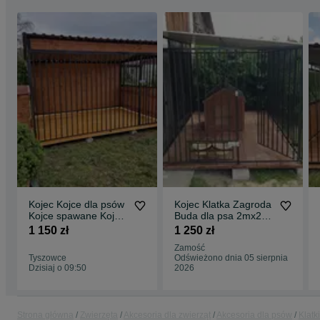
Kojec Kojce dla psów
Kojec Klatka Zagroda
Kojce spawane Kojce
Buda dla psa 2mx2m
metalowe Kojce
Montaż Gratis Solidny
1 150 zł
1 250 zł
Zamość
Tyszowce
Odświeżono dnia 05 sierpnia
Dzisiaj o 09:50
2026
Strona główna
Zwierzęta
Akcesoria dla zwierząt
Akcesoria dla psów
Klatki