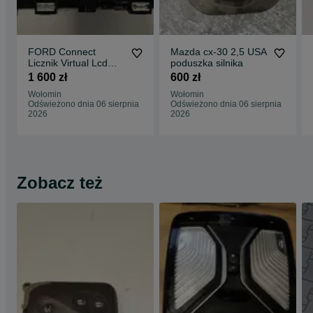
FORD Connect
Mazda cx-30 2,5 USA
Licznik Virtual Lcd
poduszka silnika
Nowy
1 600 zł
600 zł
Wołomin
Wołomin
Odświeżono dnia 06 sierpnia
Odświeżono dnia 06 sierpnia
2026
2026
Zobacz też