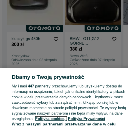
kluczyk gs 450h
BMW - G11,G12 -
GÓRNE
300 zł
OŚWIETLENIE
380 zł
KABINY - 9391444
Krasnystaw
Nowa Wieś
Odświeżono dnia 03 sierpnia
Odświeżono dnia 07 sierpnia
2026
2026
Dbamy o Twoją prywatność
Strona główna
Motoryzacja
Części samochodowe
Osobowe
Osobowe -
My i nasi
447
partnerzy przechowujemy lub uzyskujemy dostęp do
Mazowieckie
Osobowe - Wołomin
informacji na urządzeniu, takich jak unikalne identyfikatory w plikach
cookie w celu przetwarzania danych osobowych. Użytkownik może
zaakceptować wybory lub zarządzać nimi, klikając poniżej lub w
KATEGORIA
dowolnym momencie na stronie polityki prywatności. Te wybory będą
sygnalizowane naszym partnerom i nie będą miały wpływu na dane
ID:
936177309
Wyświetlenia: 
przeglądania.
Polityka cookies,
Polityka Prywatności
Wraz z naszymi partnerami przetwarzamy dane w celu