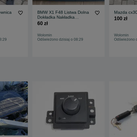
ewnica
BMW X1 F48 Listwa Dolna
Mazda cx30 
Dokładka Nakładka
100 zł
Zderzaka
60 zł
Wołomin
Wołomin
8:29
Odświeżono dzisiaj o 08:29
Odświeżono dz