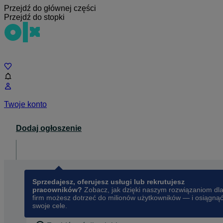
Przejdź do głównej części
Przejdź do stopki
Czat
Twoje konto
Dodaj ogłoszenie
Dla biznesu
opens in a new tab
Sprzedajesz, oferujesz usługi lub rekrutujesz
pracowników?
Zobacz, jak dzięki naszym rozwiązaniom dl
firm możesz dotrzeć do milionów użytkowników — i osiągną
swoje cele.