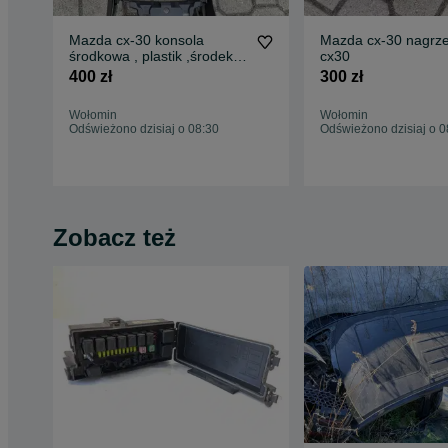
Mazda cx-30 konsola
Mazda cx-30 nagrz
środkowa , plastik ,środek
cx30
,kierownica,obudowa
400 zł
300 zł
Wołomin
Wołomin
Odświeżono dzisiaj o 08:30
Odświeżono dzisiaj o 0
Zobacz też