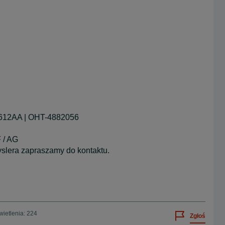
612AA | OHT-4882056
 / AG
yslera zapraszamy do kontaktu.
ietlenia: 224
Zgłoś