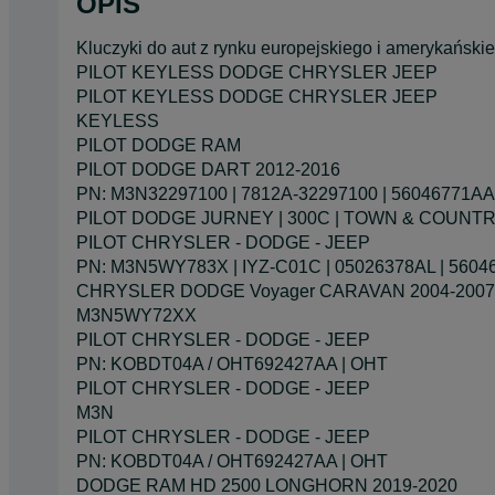
OPIS
Kluczyki do aut z rynku europejskiego i amerykańsk
PILOT KEYLESS DODGE CHRYSLER JEEP
PILOT KEYLESS DODGE CHRYSLER JEEP
KEYLESS
PILOT DODGE RAM
PILOT DODGE DART 2012-2016
PN: M3N32297100 | 7812A-32297100 | 56046771AA
PILOT DODGE JURNEY | 300C | TOWN & COUNTR
PILOT CHRYSLER - DODGE - JEEP
PN: M3N5WY783X | IYZ-C01C | 05026378AL | 5604
CHRYSLER DODGE Voyager CARAVAN 2004-2007
M3N5WY72XX
PILOT CHRYSLER - DODGE - JEEP
PN: KOBDT04A / OHT692427AA | OHT
PILOT CHRYSLER - DODGE - JEEP
M3N
PILOT CHRYSLER - DODGE - JEEP
PN: KOBDT04A / OHT692427AA | OHT
DODGE RAM HD 2500 LONGHORN 2019-2020