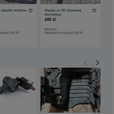
plastiki wnętrza
Mazda cx-30 obudowa
FOR
kierownicy
Vir
200 zł
1 6
Wołomin
Woł
isiaj o 08:29
Odświeżono dzisiaj o 08:28
Odś