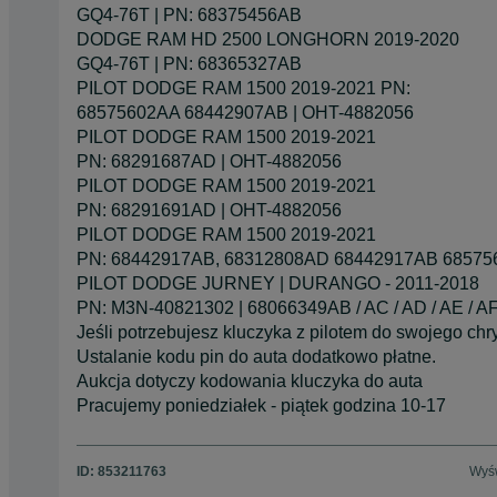
GQ4-76T | PN: 68375456AB
DODGE RAM HD 2500 LONGHORN 2019-2020
GQ4-76T | PN: 68365327AB
PILOT DODGE RAM 1500 2019-2021 PN:
68575602AA 68442907AB | OHT-4882056
PILOT DODGE RAM 1500 2019-2021
PN: 68291687AD | OHT-4882056
PILOT DODGE RAM 1500 2019-2021
PN: 68291691AD | OHT-4882056
PILOT DODGE RAM 1500 2019-2021
PN: 68442917AB, 68312808AD 68442917AB 68575
PILOT DODGE JURNEY | DURANGO - 2011-2018
PN: M3N-40821302 | 68066349AB / AC / AD / AE / AF
Jeśli potrzebujesz kluczyka z pilotem do swojego chr
Ustalanie kodu pin do auta dodatkowo płatne.
Aukcja dotyczy kodowania kluczyka do auta
Pracujemy poniedziałek - piątek godzina 10-17
ID:
853211763
Wyśw