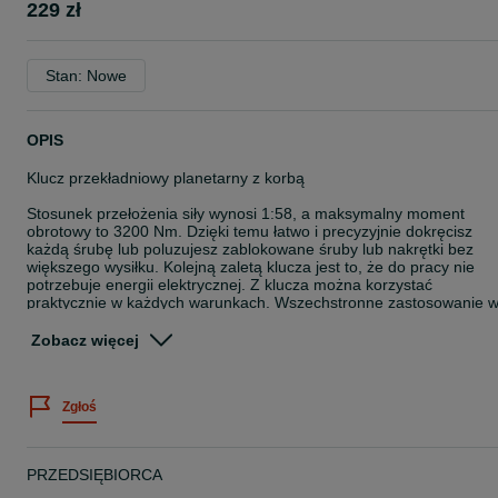
229 zł
Stan: Nowe
OPIS
Klucz przekładniowy planetarny z korbą
Stosunek przełożenia siły wynosi 1:58, a maksymalny moment
obrotowy to 3200 Nm. Dzięki temu łatwo i precyzyjnie dokręcisz
każdą śrubę lub poluzujesz zablokowane śruby lub nakrętki bez
większego wysiłku. Kolejną zaletą klucza jest to, że do pracy nie
potrzebuje energii elektrycznej. Z klucza można korzystać
praktycznie w każdych warunkach. Wszechstronne zastosowanie 
warsztatach, inżynierii mechanicznej, ślusarstwie, rolnictwie i
leśnictwie.
Zobacz więcej
Idealny również w przypadku zmiany koła, prac naprawczych w
ciężarówkach, koparkach, ciągnikach, przyczepach i ciężkich
pojazdach.
Zgłoś
W ZESTAWIE:
7x Nasadki: 24, 27, 30, 32, 33, 36, 38 mm,
1x Korba,
PRZEDSIĘBIORCA
1x Przedłużka,