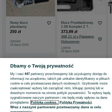
Nowy klucz
Klucz Przekładniowy
planetarny
1:58 Komplet Z 7
Nasadkami
250 zł
373,99 zł
388,21 zł z Pakietem
Jutrosin
Ochronnym
19 lipca 2026
Lipków
30 lipca 2026
Dbamy o Twoją prywatność
Strona główna
Dom i Ogród
Narzędzia
Zestawy narzędzi
Zestawy narzęd
My i nasi
447
partnerzy przechowujemy lub uzyskujemy dostęp do
- Śląskie
Zestawy narzędzi - Tychy
informacji na urządzeniu, takich jak unikalne identyfikatory w plikach
cookie w celu przetwarzania danych osobowych. Użytkownik może
zaakceptować wybory lub zarządzać nimi, klikając poniżej lub w
KATEGORIA
dowolnym momencie na stronie polityki prywatności. Te wybory będą
sygnalizowane naszym partnerom i nie będą miały wpływu na dane
ID:
1003919953
Wyświetlenia:
przeglądania.
Polityka cookies,
Polityka Prywatności
Wraz z naszymi partnerami przetwarzamy dane w celu
zapewnienia: