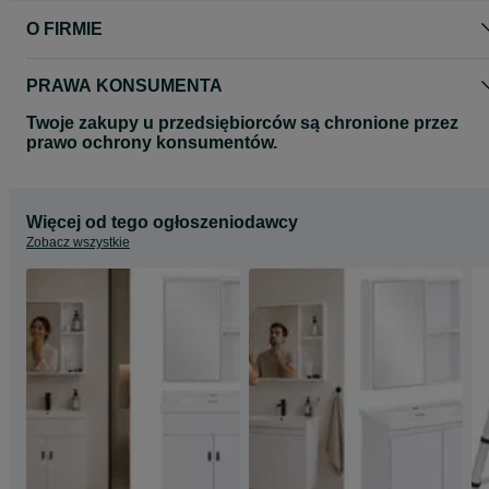
- dane do faktury;
- nr telefonu dla kuriera;
O FIRMIE
- adres e-mail do przesłania faktury (dokumentu zakupu i podstaw
gwarancji) - faktury wysyłam wyłącznie elektronicznie.
Jeżeli wybiorą Państwo przedpłatę (dostawa kurierem) zwrotnie
PRAWA KONSUMENTA
wyślę dane do przelewu.
HD15842
Twoje zakupy u przedsiębiorców są chronione przez
prawo ochrony konsumentów.
Więcej od tego ogłoszeniodawcy
Zobacz wszystkie