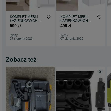
KOMPLET MEBLI
KOMPLET MEBLI
ŁAZIENKOWYCH
ŁAZIENKOWYCH
szafka stojąca z
szafka wisząca z
599 zł
499 zł
umywalką + szafka z
umywalką + szafka z
lustrem
lustrem
Tychy
Tychy
07 sierpnia 2026
07 sierpnia 2026
Zobacz też