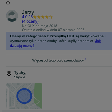
1x Przejściówka 1 ",
1x Walizka transportowa.
Jerzy
DANE TECHNICZNE:
Wymiary obudowy: 40 x 32 x 9 cm,
4.0
/
5
Materiał: stal chromowo-molibdenowa,
(
4 oceny
)
Maksymalny moment obrotowy: 3200 Nm,
Na OLX od
maja 2018
Przełożenie: 1:58,
Ostatnio online w dniu 07 sierpnia 2026
Waga: 11,5 kg.
Oceny w kategoriach z Przesyłką OLX są weryfikowane
i
DOSTAWA:
wystawiane tylko przez osoby, które kupiły przedmiot.
Jak
działają oceny?
Produkt sprowadzany z Niemiec - niedostępny na rynku polskim.
Czas dostawy - 2 dni roboczych.
kurier - koszt 18,00 zł,
Więcej od tego ogłoszeniodawcy
pobranie - koszt 28,00 zł.
Wystawiam fakturę VAT.
Udzielam gwarancji - 12 miesięcy.
Tychy
,
Śląskie
SKŁADANIE ZAMÓWIENIA:
Zamówienie można składać przez :
- wiadomość z aukcji OLX (preferowana);
- SMS;
- telefonicznie.
Przy składaniu zamówienia proszę o następujące dane:
- adres do wysyłki;