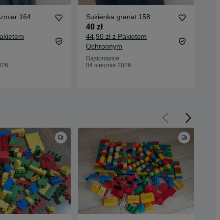
ozmiar 164
Sukienka granat 158
Sam
40 zł
20 
Pakietem
44,90 zł z Pakietem
24,
Ochronnym
Oc
Gąsiorowice
Gąs
026
04 sierpnia 2026
04 