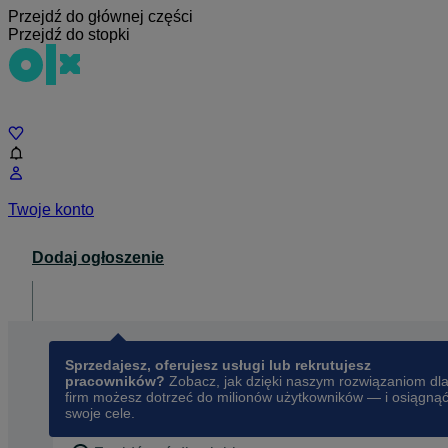
Przejdź do głównej części
Przejdź do stopki
Czat
Twoje konto
Dodaj ogłoszenie
Dla biznesu
opens in a new tab
Sprzedajesz, oferujesz usługi lub rekrutujesz
pracowników?
Zobacz, jak dzięki naszym rozwiązaniom dl
firm możesz dotrzeć do milionów użytkowników — i osiągną
swoje cele.