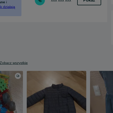
Pokaż
xxx xxx xxx
ane
i
k działają
Zobacz wszystkie