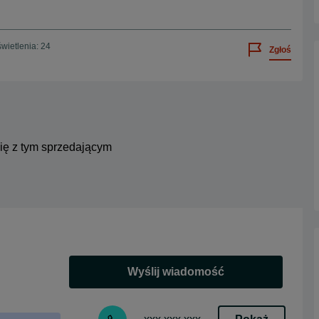
wietlenia: 24
Zgłoś
się z tym sprzedającym
Wyślij wiadomość