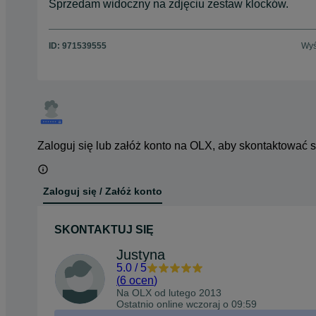
Sprzedam widoczny na zdjęciu zestaw klocków.
ID:
971539555
Wyś
Zaloguj się lub załóż konto na OLX, aby skontaktować 
Zaloguj się / Załóż konto
SKONTAKTUJ SIĘ
Justyna
5.0
/
5
(
6 ocen
)
Na OLX od
lutego 2013
Ostatnio online wczoraj o 09:59