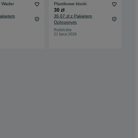
i Wader
Plastikowe klocki
Zes
100
30 zł
24 
Pakietem
35,07 zł z Pakietem
28,
Ochronnym
Oc
Rudziczka
21 lipca 2026
Dąb
15 