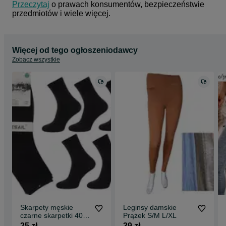
Przeczytaj
 o prawach konsumentów, bezpieczeństwie 
przedmiotów i wiele więcej.
Więcej od tego ogłoszeniodawcy
Zobacz wszystkie
Skarpety męskie
Leginsy damskie
czarne skarpetki 40-
Prążek S/M L/XL
44
25 zł
39 zł