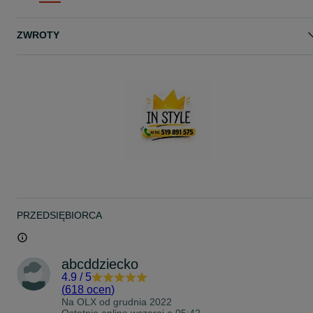
SZYBKA WYSYŁKA
ZAKUPY STACJONARNIE BIAŁA PODLASKA
ZWROTY
PRZEDSIĘBIORCA
abcddziecko
4.9
/
5
(
618 ocen
)
Na OLX od
grudnia 2022