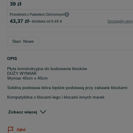
39 zł
Przedmiot z Pakietem Ochronnym
43,37 zł
+ dostawa od 6,49 zł
Szczegóły ceny
Stan: Nowe
OPIS
Płyta konstrukcyjna do budowania klocków
DUŻY WYMIAR
Wymiar 40cm x 40cm
Solidna podstawa która będzie podstawą przy zabawie klockami
Kompatybilna z klocami lego i klocami innych marek
Rozwija wyobraźnię
Cena 1szt/39zł
Zobacz więcej
Dostępne kolory na zdjęciu i na innych naszychaukcjach(po zakupi
proszę o wiadomość jaki kolor wysłać w przypadku braku wyślemy
losowo dostępny na magazynie)
Zgłoś