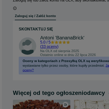
Zaloguj się lub załóż konto na OLX, aby skontaktować 
Zaloguj się / Załóż konto
SKONTAKTUJ SIĘ
Antoni 'BananaBrick'
5.0
/
5
(
33 oceny
)
Na OLX od
sierpnia 2025
Ostatnio online w dniu 22 lipca 2026
Oceny w kategoriach z Przesyłką OLX są weryfikow
wystawiane tylko przez osoby, które kupiły przedmiot.
Ja
oceny?
Więcej od tego ogłoszeniodawcy