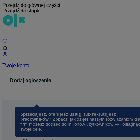
Przejdź do głównej części
Przejdź do stopki
Czat
Twoje konto
Dodaj ogłoszenie
Dla biznesu
opens in a new tab
Sprzedajesz, oferujesz usługi lub rekrutujesz
pracowników?
Zobacz, jak dzięki naszym rozwiązaniom dl
firm możesz dotrzeć do milionów użytkowników — i osiągną
swoje cele.