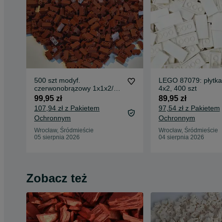
500 szt modyf.
LEGO 87079: płytka 
czerwonobrązowy 1x1x2/3 z
4x2, 400 szt
bocznymi studami, LEGO
99,95 zł
89,95 zł
32952
107,94 zł z Pakietem
97,54 zł z Pakietem
Ochronnym
Ochronnym
Wrocław, Śródmieście
Wrocław, Śródmieście
05 sierpnia 2026
04 sierpnia 2026
Zobacz też