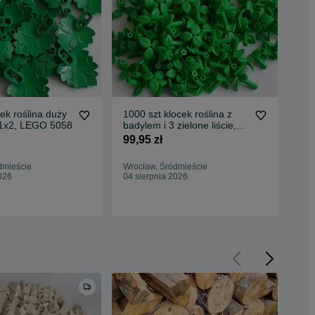
cek roślina duży
1000 szt klocek roślina z
Klo
ć 1x2, LEGO 5058
badylem i 3 zielone liście,
nie
LEGO 37695
LE
99,95 zł
89,
dmieście
Wrocław, Śródmieście
Wro
026
04 sierpnia 2026
04 