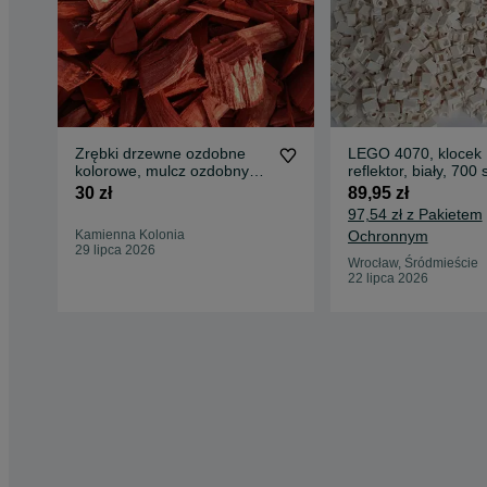
Zrębki drzewne ozdobne
LEGO 4070, klocek
kolorowe, mulcz ozdobny
reflektor, biały, 700 
kolorowy
nowe
30 zł
89,95 zł
97,54 zł z Pakietem
Kamienna Kolonia
Ochronnym
29 lipca 2026
Wrocław, Śródmieście
22 lipca 2026