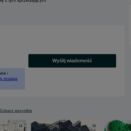
się z tym sprzedającym
Wyślij wiadomość
ane
i
k działają
Zobacz wszystkie