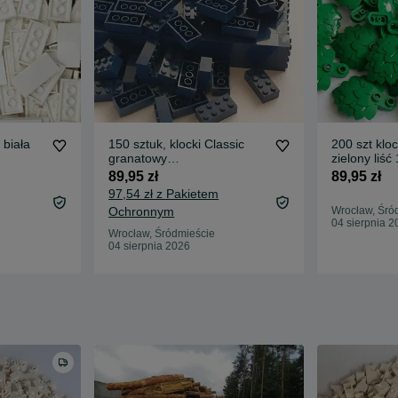
biała
150 sztuk, klocki Classic
200 szt klo
granatowy
zielony liś
(ciemnoniebieski) 2x4,
89,95 zł
89,95 zł
LEGO 3001
97,54 zł z Pakietem
Ochronnym
Wrocław, Śró
04 sierpnia 2
Wrocław, Śródmieście
04 sierpnia 2026