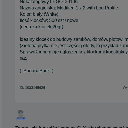
Nr katalogowy LEGO: 30136
Nazwa angielska: Modified 1 x 2 with Log Profile
Kolor: biały (White)
Ilość klocków: 500 szt / nowe
(cena za klocek 20gr)
Idealny klocek do budowy zamków, domów, płotów, m
(Zielona płytka nie jest częścią oferty, to przykład za
Sprawdź inne moje ogłoszenia z klockami konstrukcyjny
raz.
(: BananaBrick :)
ID:
1033145626
Wyś