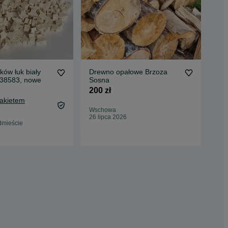
ków łuk biały
Drewno opałowe Brzoza
Din
38583, nowe
Sosna
0,5
200 zł
Pakietem
Wschowa
Pro
26 lipca 2026
11 
dmieście