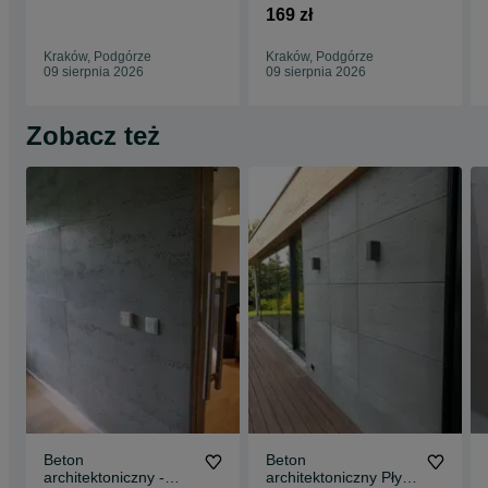
PRODUCENT
architektoniczny. Płyty
169 zł
elementów
120x60cm bez
kompozytowych
włókien
Kraków, Podgórze
Kraków, Podgórze
09 sierpnia 2026
09 sierpnia 2026
Zobacz też
Beton
Beton
architektoniczny -
architektoniczny Płyty