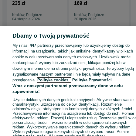
płyty z betonu
betonowe na
235 zł
169 zł
architektonicznego -
elewacje Ogrodzenia
panele
z betonu
Kraków, Podgórze
Kraków, Podgórze
04 sierpnia 2026
20 lipca 2026
Dbamy o Twoją prywatność
My i nasi
447
partnerzy przechowujemy lub uzyskujemy dostęp do
Strona główna
Budowa i Remont
Ściany i elewacje
Chemia budowlana
informacji na urządzeniu, takich jak unikalne identyfikatory w plikach
Kleje
Kleje - Małopolskie
Kleje - Kraków
Kleje - Podgórze
cookie w celu przetwarzania danych osobowych. Użytkownik może
zaakceptować wybory lub zarządzać nimi, klikając poniżej lub w
dowolnym momencie na stronie polityki prywatności. Te wybory będą
KATEGORIA
sygnalizowane naszym partnerom i nie będą miały wpływu na dane
przeglądania.
Polityka cookies,
Polityka Prywatności
ID:
542763757
Wyświetlenia: 28
Wraz z naszymi partnerami przetwarzamy dane w celu
zapewnienia:
Użycie dokładnych danych geolokalizacyjnych. Aktywne skanowanie
Zadzwoń / SMS
Wyślij wiadomość
charakterystyki urządzenia do celów identyfikacji. Rozumienie
odbiorców dzięki statystyce lub kombinacji danych z różnych źródeł.
Przechowywanie informacji na urządzeniu lub dostęp do nich. Pomiar
efektywności reklam. Rozwój i ulepszanie usług. Tworzenie profili w c
personalizacji treści. Tworzenie profili w celu spersonalizowanych
reklam. Wykorzystywanie ograniczonych danych do wyboru reklam.
Wykorzystywanie ograniczonych danych do wyboru treści. Pomiar