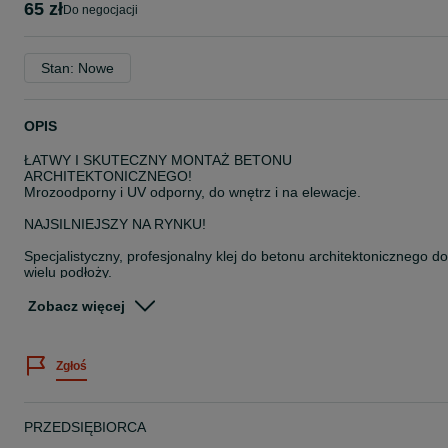
65 zł
do negocjacji
Stan: Nowe
OPIS
ŁATWY I SKUTECZNY MONTAŻ BETONU
ARCHITEKTONICZNEGO!
Mrozoodporny i UV odporny, do wnętrz i na elewacje.
NAJSILNIEJSZY NA RYNKU!
Specjalistyczny, profesjonalny klej do betonu architektonicznego do
wielu podłoży.
Płyty betonowe - dekoracyjne są modne, ale niestety
problematyczne w montażu. Na ścianach i elewacjach nie mogą by
Zobacz więcej
montowane na klej cementowy lub inny rozrabiany wodą.
Wielu niewielkich producentów zaleca użycie np pianek
montażowych, co jest niezgodne z zasadami sztuki budowlanej.
Zgłoś
Nawet najlepsze pianki nie mają tak wysokiej sczepności i
wytrzymałości, aby móc utrzymać ciężar płyt betonowych powyżej
0,5m2.
Zastosowanie kleju do montażu betonu architektonicznego, to
PRZEDSIĘBIORCA
najlepsze rozwiązanie.