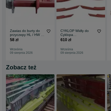
Zawias do burty do
CYKLOP Widły do
przyczepy HL / HW /
Cyklopa
IFA j. ORYGINAŁ
PRODUCENT
58 zł
610 zł
Chwytak do
okopowych
Września
Września
09 sierpnia 2026
09 sierpnia 2026
Zobacz też