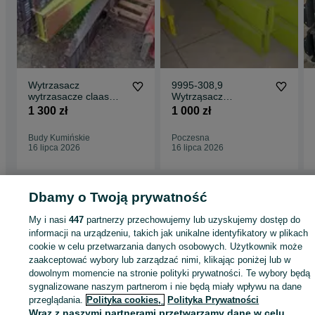
Wytrzasacz
9995-308,9
wytrzasacze claas
Wytrząsacz
dominator 100. 105
Dominator 86,88
1 300 zł
1 000 zł
używany
Budy Kumińskie
Poczesna
16 lipca 2026
16 lipca 2026
Dbamy o Twoją prywatność
Strona główna
Rolnictwo
Części do maszyn rolniczych
Części do maszyn
My i nasi
447
partnerzy przechowujemy lub uzyskujemy dostęp do
rolniczych - Wielkopolskie
Części do maszyn rolniczych - Września
informacji na urządzeniu, takich jak unikalne identyfikatory w plikach
cookie w celu przetwarzania danych osobowych. Użytkownik może
zaakceptować wybory lub zarządzać nimi, klikając poniżej lub w
KATEGORIA
dowolnym momencie na stronie polityki prywatności. Te wybory będą
sygnalizowane naszym partnerom i nie będą miały wpływu na dane
ID:
423120709
Wyświetlenia: 41
przeglądania.
Polityka cookies,
Polityka Prywatności
Wraz z naszymi partnerami przetwarzamy dane w celu