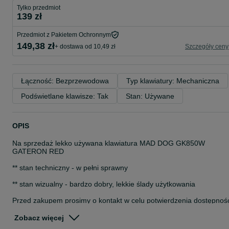
Tylko przedmiot
139 zł
Przedmiot z Pakietem Ochronnym
149,38 zł
+ dostawa od 10,49 zł
Szczegóły ceny
Łączność: Bezprzewodowa
Typ klawiatury: Mechaniczna
Podświetlane klawisze: Tak
Stan: Używane
OPIS
Na sprzedaż lekko używana klawiatura MAD DOG GK850W
GATERON RED
** stan techniczny - w pełni sprawny
** stan wizualny - bardzo dobry, lekkie ślady użytkowania
Przed zakupem prosimy o kontakt w celu potwierdzenia dostępnoś
przedmiotu ogłoszenia
Zobacz więcej
Do zakupu dołączamy paragon lub na życzenie fakturę (faktura