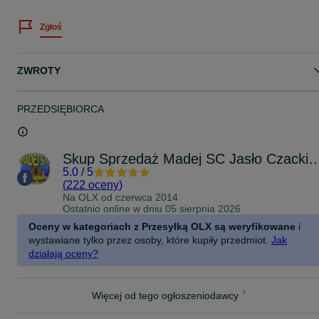
procedura marży)
Możliwa wysyłka kurierem (27 zł)
Zgłoś
Zapraszamy na inne nasze ogłoszenia!
Zapraszamy do obejrzenia:
MADEJ S.C. KOMIS SKUP SPRZEDAŻ
ZWROTY
ul. Czackiego 10
38-200 Jasło
Czynne: PN-PT: 9-17, SB: 9-13
Tel. 13*44*81*000
PRZEDSIĘBIORCA
Skup Sprzedaż Madej SC Jasło
5.0
/
5
(
222 oceny
)
Na OLX od
czerwca 2014
Ostatnio online w dniu 05 sierpnia 2026
Oceny w kategoriach z Przesyłką OLX są weryfikowane
i
wystawiane tylko przez osoby, które kupiły przedmiot.
Jak
działają oceny?
Więcej od tego ogłoszeniodawcy