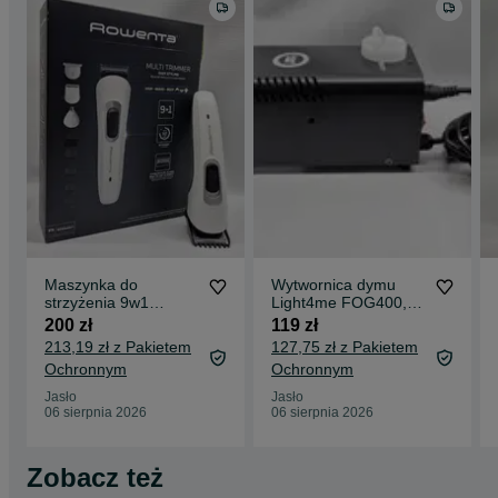
Maszynka do
Wytwornica dymu
strzyżenia 9w1
Light4me FOG400,
ROWENTA TN8961,
Komis Jasło
200 zł
119 zł
nowa, Komis Jasło
Czackiego
213,19 zł z Pakietem
127,75 zł z Pakietem
Czackiego
Ochronnym
Ochronnym
Jasło
Jasło
06 sierpnia 2026
06 sierpnia 2026
Zobacz też