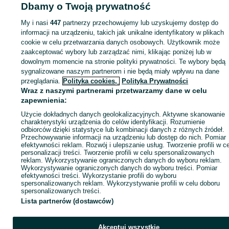
Dbamy o Twoją prywatność
Strona główna
Elektronika
Komputery
Akcesoria komputerowe
Klawiatury
Klawiatury - Podkarpackie
Klawiatury - Jasło
My i nasi
447
partnerzy przechowujemy lub uzyskujemy dostęp do
informacji na urządzeniu, takich jak unikalne identyfikatory w plikach
cookie w celu przetwarzania danych osobowych. Użytkownik może
KATEGORIA
zaakceptować wybory lub zarządzać nimi, klikając poniżej lub w
dowolnym momencie na stronie polityki prywatności. Te wybory będą
ID:
1083896545
Wyświetlenia:
sygnalizowane naszym partnerom i nie będą miały wpływu na dane
przeglądania.
Polityka cookies,
Polityka Prywatności
Wraz z naszymi partnerami przetwarzamy dane w celu
Kup
zapewnienia:
Użycie dokładnych danych geolokalizacyjnych. Aktywne skanowanie
charakterystyki urządzenia do celów identyfikacji. Rozumienie
odbiorców dzięki statystyce lub kombinacji danych z różnych źródeł.
Przechowywanie informacji na urządzeniu lub dostęp do nich. Pomiar
efektywności reklam. Rozwój i ulepszanie usług. Tworzenie profili w c
personalizacji treści. Tworzenie profili w celu spersonalizowanych
reklam. Wykorzystywanie ograniczonych danych do wyboru reklam.
Wykorzystywanie ograniczonych danych do wyboru treści. Pomiar
efektywności treści. Wykorzystanie profili do wyboru
spersonalizowanych reklam. Wykorzystywanie profili w celu doboru
spersonalizowanych treści.
Lista partnerów (dostawców)
Akceptuj wszystkie