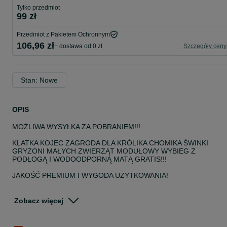
Tylko przedmiot
99 zł
Przedmiot z Pakietem Ochronnym
106,96 zł
+ dostawa od 0 zł
Szczegóły ceny
Stan: Nowe
OPIS
MOŻLIWA WYSYŁKA ZA POBRANIEM!!!
KLATKA KOJEC ZAGRODA DLA KRÓLIKA CHOMIKA ŚWINKI
GRYZONI MAŁYCH ZWIERZĄT MODUŁOWY WYBIEG Z
PODŁOGĄ I WODOODPORNĄ MATĄ GRATIS!!!
JAKOŚĆ PREMIUM I WYGODA UŻYTKOWANIA!
Obudowa dla Małych Zwierząt – Bezpieczna, Przestronna i
Elastyczna
Zobacz więcej
• Przestrzeń do Zabawy i Odkrywania
Ta lekka, ale solidna zagroda zapewnia świnkom morskim,