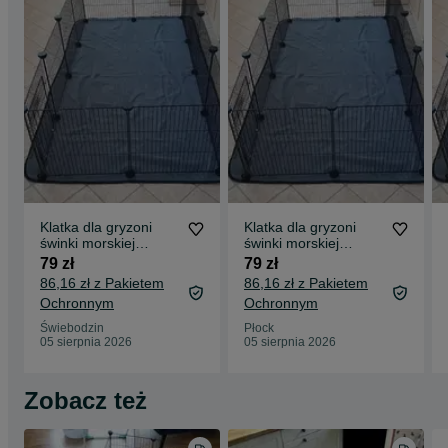
• 1 x podkładka wodoodporna (Oxford)
• 1 x gumowy młotek
• 1 x instrukcja
Klatka dla gryzoni
Klatka dla gryzoni
świnki morskiej
świnki morskiej
chomika szczeniaka
chomika szczeniaka
79 zł
79 zł
królika KOJEC
królika KOJEC
86,16 zł z Pakietem
86,16 zł z Pakietem
Ochronnym
Ochronnym
Świebodzin
Płock
05 sierpnia 2026
05 sierpnia 2026
Zobacz też