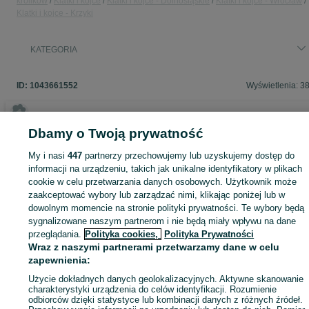
królików
Klatki i kojce
Klatki i kojce - Dolnośląskie
Klatki i kojce - Wrocław
Klatki i kojce - Krzyki
KATEGORIA
ID:
1043661552
Wyświetlenia: 3
Dbamy o Twoją prywatność
Zaloguj się lub załóż konto na OLX, aby skontaktować się z t
My i nasi
447
partnerzy przechowujemy lub uzyskujemy dostęp do
sprzedającym
informacji na urządzeniu, takich jak unikalne identyfikatory w plikach
cookie w celu przetwarzania danych osobowych. Użytkownik może
zaakceptować wybory lub zarządzać nimi, klikając poniżej lub w
Zaloguj się / Załóż konto
dowolnym momencie na stronie polityki prywatności. Te wybory będą
sygnalizowane naszym partnerom i nie będą miały wpływu na dane
przeglądania.
Polityka cookies,
Polityka Prywatności
Kup
Wraz z naszymi partnerami przetwarzamy dane w celu
zapewnienia:
Użycie dokładnych danych geolokalizacyjnych. Aktywne skanowanie
charakterystyki urządzenia do celów identyfikacji. Rozumienie
odbiorców dzięki statystyce lub kombinacji danych z różnych źródeł.