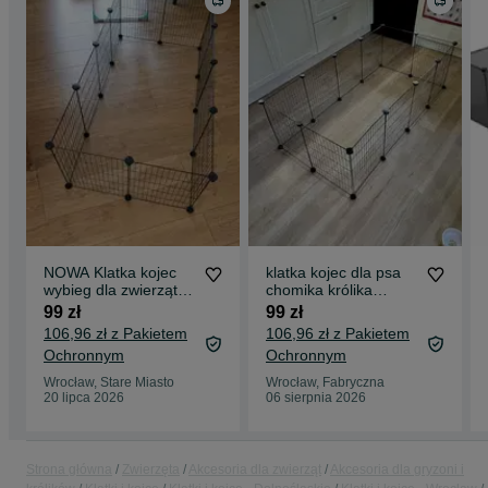
NOWA Klatka kojec
klatka kojec dla psa
wybieg dla zwierząt
chomika królika
dla królika dla kota
wybieg zagroda
99 zł
99 zł
psa
106,96 zł z Pakietem
106,96 zł z Pakietem
Ochronnym
Ochronnym
Wrocław, Stare Miasto
Wrocław, Fabryczna
20 lipca 2026
06 sierpnia 2026
Strona główna
Zwierzęta
Akcesoria dla zwierząt
Akcesoria dla gryzoni i