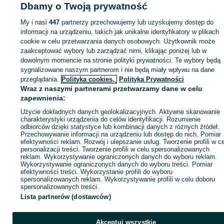
Dbamy o Twoją prywatność
ID:
1047008230
Wyświetlenia: 
My i nasi
447
partnerzy przechowujemy lub uzyskujemy dostęp do
informacji na urządzeniu, takich jak unikalne identyfikatory w plikach
cookie w celu przetwarzania danych osobowych. Użytkownik może
zaakceptować wybory lub zarządzać nimi, klikając poniżej lub w
Zaloguj się lub załóż konto na OLX, aby skontaktować się z t
dowolnym momencie na stronie polityki prywatności. Te wybory będą
sprzedającym
sygnalizowane naszym partnerom i nie będą miały wpływu na dane
przeglądania.
Polityka cookies,
Polityka Prywatności
Wraz z naszymi partnerami przetwarzamy dane w celu
Zaloguj się / Załóż konto
zapewnienia:
Użycie dokładnych danych geolokalizacyjnych. Aktywne skanowanie
charakterystyki urządzenia do celów identyfikacji. Rozumienie
Wyślij wiadomość
odbiorców dzięki statystyce lub kombinacji danych z różnych źródeł.
Przechowywanie informacji na urządzeniu lub dostęp do nich. Pomiar
efektywności reklam. Rozwój i ulepszanie usług. Tworzenie profili w c
personalizacji treści. Tworzenie profili w celu spersonalizowanych
reklam. Wykorzystywanie ograniczonych danych do wyboru reklam.
Wykorzystywanie ograniczonych danych do wyboru treści. Pomiar
efektywności treści. Wykorzystanie profili do wyboru
spersonalizowanych reklam. Wykorzystywanie profili w celu doboru
spersonalizowanych treści.
Lista partnerów (dostawców)
Akceptuj wszystkie