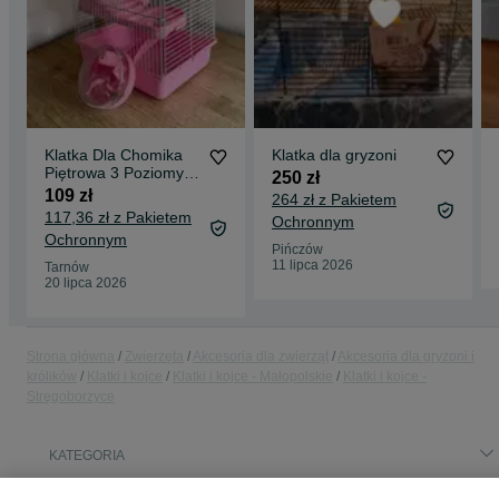
Klatka Dla Chomika
Klatka dla gryzoni
Piętrowa 3 Poziomy
250 zł
Kołowrotek Domek
109 zł
264 zł z Pakietem
Miska NOWA różowa
117,36 zł z Pakietem
Ochronnym
Ochronnym
Pińczów
11 lipca 2026
Tarnów
20 lipca 2026
Strona główna
Zwierzęta
Akcesoria dla zwierząt
Akcesoria dla gryzoni i
królików
Klatki i kojce
Klatki i kojce - Małopolskie
Klatki i kojce -
Stręgoborzyce
KATEGORIA