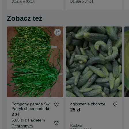
Dzisiaj o 05:14
Dzisiaj o 04:01
Zobacz też
Pompony parada Św
ogloszenie zborcze
Patryk cheerleaderki
25 zł
2 zł
6,06 zł z Pakietem
Ochronnym
Radom