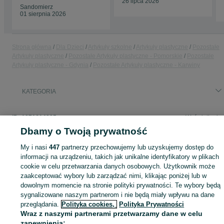
26 lipca 2026
Sandomierz
01 sierpnia 2026
Strona główna
Dla Dzieci
Artykuły szkolne
Artykuły plastyczne
Pozostałe
Artykuły plastyczne
Pozostałe Artykuły plastyczne - Pomorskie
Pozostałe
Artykuły plastyczne - Gdynia
Pozostałe Artykuły plastyczne - Karwiny
KATEGORIA
ID:
1071614005
Wyświetlenia:
Dbamy o Twoją prywatność
My i nasi
447
partnerzy przechowujemy lub uzyskujemy dostęp do
informacji na urządzeniu, takich jak unikalne identyfikatory w plikach
Zaloguj się lub załóż konto na OLX, aby skontaktować się z t
cookie w celu przetwarzania danych osobowych. Użytkownik może
sprzedającym
zaakceptować wybory lub zarządzać nimi, klikając poniżej lub w
dowolnym momencie na stronie polityki prywatności. Te wybory będą
sygnalizowane naszym partnerom i nie będą miały wpływu na dane
przeglądania.
Polityka cookies,
Polityka Prywatności
Zaloguj się / Załóż konto
Wraz z naszymi partnerami przetwarzamy dane w celu
zapewnienia: