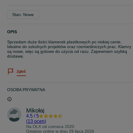
Stan: Nowe
OPIS
Sprzedam duże ilości klamerek plastikowych po niskiej cenie.
Idealne do szkolnych projektów oraz rzemieślniczych prac. Klamry
są nowe, więc są gotowe do użycia od razu. Zapewniam szybką
dostawę.
Zgłoś
OSOBA PRYWATNA
Mikołaj
4.5
/
5
(
13 ocen
)
Na OLX od
czerwca 2020
Ostatnio online w dniu 29 lipca 2026