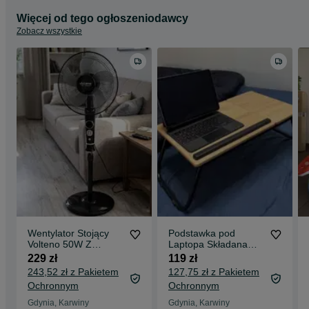
Więcej od tego ogłoszeniodawcy
Zobacz wszystkie
Wentylator Stojący
Podstawka pod
Volteno 50W Z
Laptopa Składana
Pilotem Timer
Stolik Mobilny
229 zł
119 zł
Oscylacja Czarny
Regulowany
243,52 zł z Pakietem
127,75 zł z Pakietem
Cichy Mocny
Ochronnym
Ochronnym
Gdynia, Karwiny
Gdynia, Karwiny