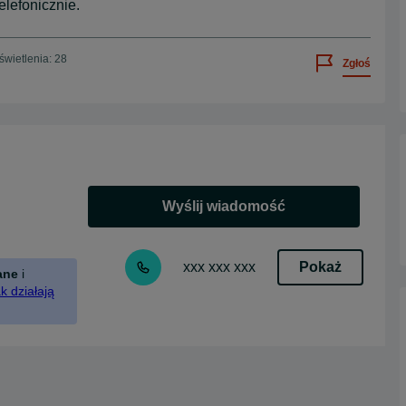
elefonicznie.
wietlenia: 28
Zgłoś
Wyślij wiadomość
Pokaż
xxx xxx xxx
ane
i
k działają