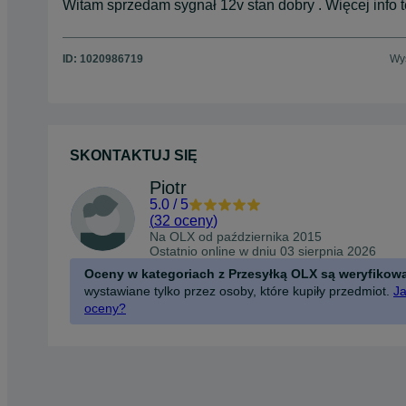
Witam sprzedam sygnał 12v stan dobry . Więcej info t
ID:
1020986719
Wyś
SKONTAKTUJ SIĘ
Piotr
5.0
/
5
(
32 oceny
)
Na OLX od
października 2015
Ostatnio online w dniu 03 sierpnia 2026
Oceny w kategoriach z Przesyłką OLX są weryfikow
wystawiane tylko przez osoby, które kupiły przedmiot.
Ja
oceny?