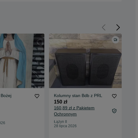
 Bożej
Kolumny stan Bdb z PRL
Zes
150 zł
20 
160,89 zł z Pakietem
23,
Ochronnym
Oc
Łążyn II
Łąży
026
28 lipca 2026
28 