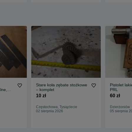
Stare koła zębate stożkowe
Pistolet lak
lne,
– komplet
PRL
10 zł
60 zł
Częstochowa, Tysiąclecie
Dzierżoniów
02 sierpnia 2026
05 sierpnia 2