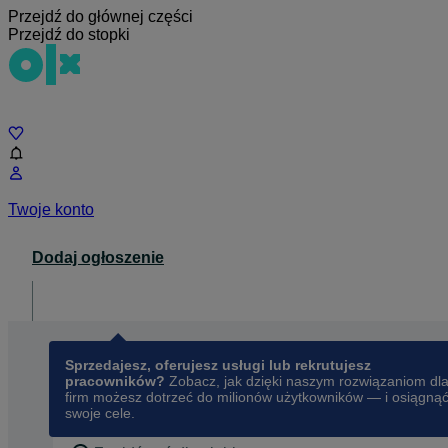
Przejdź do głównej części
Przejdź do stopki
Czat
Twoje konto
Dodaj ogłoszenie
Dla biznesu
opens in a new tab
Sprzedajesz, oferujesz usługi lub rekrutujesz
pracowników?
Zobacz, jak dzięki naszym rozwiązaniom dl
firm możesz dotrzeć do milionów użytkowników — i osiągną
swoje cele.