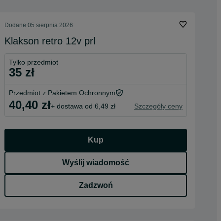
Dodane
05 sierpnia 2026
Klakson retro 12v prl
Tylko przedmiot
35 zł
Przedmiot z Pakietem Ochronnym
40,40 zł
+ dostawa od 6,49 zł
Szczegóły ceny
Kup
Wyślij wiadomość
Zadzwoń