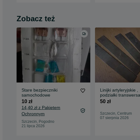
Zobacz też
Stare bezpieczniki
Linijki artyleryjskie ,
samochodowe
podziałki transwersa
geodezyjne. PRL
10 zł
50 zł
14,40 zł z Pakietem
Ochronnym
Szczecin, Centrum
07 sierpnia 2026
Szczecin, Pogodno
21 lipca 2026