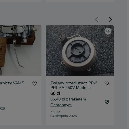
ierniczy VAN 5
Zwijany przedłużacz PP-2
Sta
PRL 6A 250V Made in
mał
Poland – oryginał vintage
60 zł
200
66,40 zł z Pakietem
212
Ochronnym
Oc
026
Kalisz
Poz
04 sierpnia 2026
21 