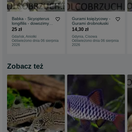
Babka - Sicyopterus
Gurami księżycowy -
longifilis - dowozimy,
Gurami drobnołuski
wysyłamy
25 zł
14,30 zł
Gdańsk, Aniołki
Gdynia, Cisowa
Odświeżono dnia 06 sierpnia
Odświeżono dnia 06 sierpnia
2026
2026
Zobacz też