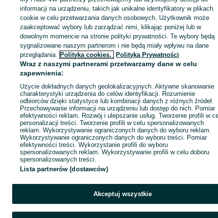
Zaloguj się lub załóż konto na OLX, aby skontaktować się z t
informacji na urządzeniu, takich jak unikalne identyfikatory w plikach
sprzedającym
cookie w celu przetwarzania danych osobowych. Użytkownik może
zaakceptować wybory lub zarządzać nimi, klikając poniżej lub w
dowolnym momencie na stronie polityki prywatności. Te wybory będą
sygnalizowane naszym partnerom i nie będą miały wpływu na dane
Zaloguj się / Załóż konto
przeglądania.
Polityka cookies,
Polityka Prywatności
Wraz z naszymi partnerami przetwarzamy dane w celu
Zadzwoń / SMS
Wyślij wiadomość
zapewnienia:
Użycie dokładnych danych geolokalizacyjnych. Aktywne skanowanie
charakterystyki urządzenia do celów identyfikacji. Rozumienie
odbiorców dzięki statystyce lub kombinacji danych z różnych źródeł.
Przechowywanie informacji na urządzeniu lub dostęp do nich. Pomiar
efektywności reklam. Rozwój i ulepszanie usług. Tworzenie profili w c
personalizacji treści. Tworzenie profili w celu spersonalizowanych
reklam. Wykorzystywanie ograniczonych danych do wyboru reklam.
Wykorzystywanie ograniczonych danych do wyboru treści. Pomiar
efektywności treści. Wykorzystanie profili do wyboru
spersonalizowanych reklam. Wykorzystywanie profili w celu doboru
spersonalizowanych treści.
Lista partnerów (dostawców)
Akceptuj wszystkie