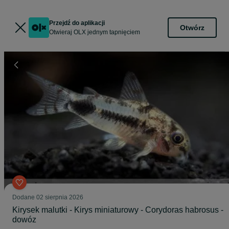
Przejdź do aplikacji
Otwórz
Otwieraj OLX jednym tapnięciem
Dodane
02 sierpnia 2026
Kirysek malutki - Kirys miniaturowy - Corydoras habrosus -
dowóz