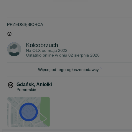
Rybki pakujemy w podwójne worki wypełnione czystym tlenem z
butli. Następnie umieszczamy je w profesjonalnym styroboxie, któr
zapewnia utrzymanie optymalnej temperatury podczas transportu.
W okresie jesienno-zimowym dodajemy dodatkowy ogrzewacz,
który utrzymuje stałą temperaturę wewnątrz opakowania.
PRZEDSIĘBIORCA
Przesyłki dostarczamy kurierem na terenie całej Polski, w pełnej
zgodności z obowiązującymi przepisami prawa.
Posiadamy wymagane uprawnienia oraz zawartą umowę, które
Kolcobrzuch
umożliwiają nam legalny przewóz żywych zwierząt.
Na OLX od
maja 2022
Ostatnio online w dniu 02 sierpnia 2026
Koszt wysyłki:
KURIER - 40 zł
Więcej od tego ogłoszeniodawcy
~
ZAPRASZAMY NA NASZE POZOSTAŁE OGŁOSZENIA!
Gdańsk
,
Aniołki
Pomorskie