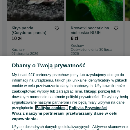
Kirys panda
Krewetki neocaridina
(Corydoras panda)
niebieskie BLUE
WYSYŁKA AKWAWIN
VELVET WYSYŁKA
10 zł
6 zł
AKWAWIN
Kuchary
Kuchary
Odświeżono dnia 30 lipca
07 sierpnia 2026
2026
Dbamy o Twoją prywatność
Strona główna
Zwierzęta
Akwarystyka
Zwierzęta akwariowe
Zwierzęta
My i nasi
447
partnerzy przechowujemy lub uzyskujemy dostęp do
akwariowe - Śląskie
Zwierzęta akwariowe - Kuchary
informacji na urządzeniu, takich jak unikalne identyfikatory w plikach
cookie w celu przetwarzania danych osobowych. Użytkownik może
zaakceptować wybory lub zarządzać nimi, klikając poniżej lub w
KATEGORIA
dowolnym momencie na stronie polityki prywatności. Te wybory będą
sygnalizowane naszym partnerom i nie będą miały wpływu na dane
przeglądania.
Polityka cookies,
Polityka Prywatności
ID:
902554238
Wyświetlenia: 1
Wraz z naszymi partnerami przetwarzamy dane w celu
zapewnienia:
Zadzwoń / SMS
Wyślij wiadomość
Użycie dokładnych danych geolokalizacyjnych. Aktywne skanowanie