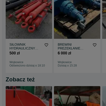
SIŁOWNIK
BREWINI
HYDRAULICZNY
PREZEKŁANIE
NOWY do wiertnicy
planetarne
500 zł
6 000 zł
prasy palownicy
hydrauliczne 2 szt do
nożyc
karuzeli używane
Wojkowice
Wojkowice
Odświeżono dzisiaj o 18:10
Dzisiaj o 15:28
Zobacz też