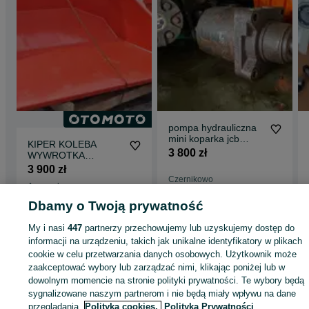
pompa hydrauliczna
mini koparka jcb
KIPER KOLEBA
naprawa case
3 800 zł
WYWROTKA
hydraulika serwis
SKRZYNIA
3 900 zł
ŁADUNKOWA
Czernikowo
Annopol
WOZIDŁO
27 lipca 2026
Odświeżono dnia 04 sierpnia
OBROTOWE
Dbamy o Twoją prywatność
2026
My i nasi
447
partnerzy przechowujemy lub uzyskujemy dostęp do
informacji na urządzeniu, takich jak unikalne identyfikatory w plikach
Strona główna
Rolnictwo
Części do maszyn rolniczych
Części do maszyn
cookie w celu przetwarzania danych osobowych. Użytkownik może
rolniczych - Śląskie
Części do maszyn rolniczych - Wojkowice
zaakceptować wybory lub zarządzać nimi, klikając poniżej lub w
dowolnym momencie na stronie polityki prywatności. Te wybory będą
sygnalizowane naszym partnerom i nie będą miały wpływu na dane
KATEGORIA
przeglądania.
Polityka cookies,
Polityka Prywatności