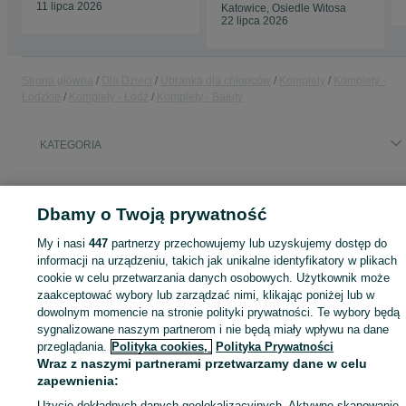
11 lipca 2026
Katowice, Osiedle Witosa
22 lipca 2026
Strona główna
Dla Dzieci
Ubranka dla chłopców
Komplety
Komplety -
Łódzkie
Komplety - Łódź
Komplety - Bałuty
KATEGORIA
ID:
989101240
Wyświetlenia: 5
Dbamy o Twoją prywatność
My i nasi
447
partnerzy przechowujemy lub uzyskujemy dostęp do
informacji na urządzeniu, takich jak unikalne identyfikatory w plikach
Zaloguj się lub załóż konto na OLX, aby skontaktować się z t
cookie w celu przetwarzania danych osobowych. Użytkownik może
sprzedającym
zaakceptować wybory lub zarządzać nimi, klikając poniżej lub w
dowolnym momencie na stronie polityki prywatności. Te wybory będą
sygnalizowane naszym partnerom i nie będą miały wpływu na dane
przeglądania.
Polityka cookies,
Polityka Prywatności
Zaloguj się / Załóż konto
Wraz z naszymi partnerami przetwarzamy dane w celu
zapewnienia:
Kup
Użycie dokładnych danych geolokalizacyjnych. Aktywne skanowanie