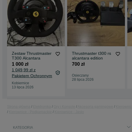
Zestaw Thrustmaster
Thrustmaster t300 rs
T300 Alcantara
alcantara edition
1 000 zł
700 zł
1 049,99 zł z
Pakietem Ochronnym
Osieczany
28 lipca 2026
Kobiernice
13 lipca 2026
Strona główna
Elektronika
Gry i Konsole
Akcesoria gamingowe
Kierownic
Kierownice - Podkarpackie
Kierownice - Jasło
KATEGORIA