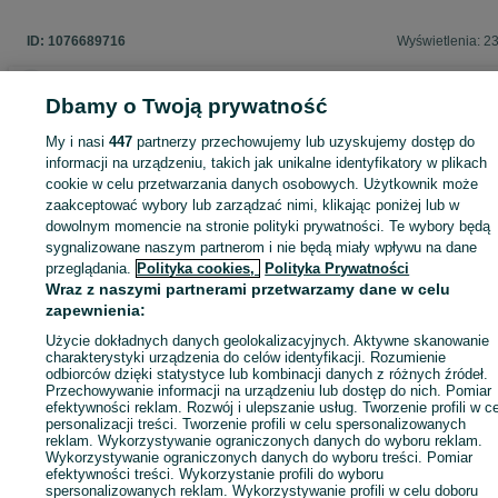
ID:
1076689716
Wyświetlenia: 2
Dbamy o Twoją prywatność
Zaloguj się lub załóż konto na OLX, aby skontaktować się z t
My i nasi
447
partnerzy przechowujemy lub uzyskujemy dostęp do
sprzedającym
informacji na urządzeniu, takich jak unikalne identyfikatory w plikach
cookie w celu przetwarzania danych osobowych. Użytkownik może
zaakceptować wybory lub zarządzać nimi, klikając poniżej lub w
dowolnym momencie na stronie polityki prywatności. Te wybory będą
Zaloguj się / Załóż konto
sygnalizowane naszym partnerom i nie będą miały wpływu na dane
przeglądania.
Polityka cookies,
Polityka Prywatności
Wraz z naszymi partnerami przetwarzamy dane w celu
Kup
zapewnienia:
Użycie dokładnych danych geolokalizacyjnych. Aktywne skanowanie
charakterystyki urządzenia do celów identyfikacji. Rozumienie
odbiorców dzięki statystyce lub kombinacji danych z różnych źródeł.
Przechowywanie informacji na urządzeniu lub dostęp do nich. Pomiar
efektywności reklam. Rozwój i ulepszanie usług. Tworzenie profili w c
personalizacji treści. Tworzenie profili w celu spersonalizowanych
reklam. Wykorzystywanie ograniczonych danych do wyboru reklam.
Wykorzystywanie ograniczonych danych do wyboru treści. Pomiar
efektywności treści. Wykorzystanie profili do wyboru
spersonalizowanych reklam. Wykorzystywanie profili w celu doboru