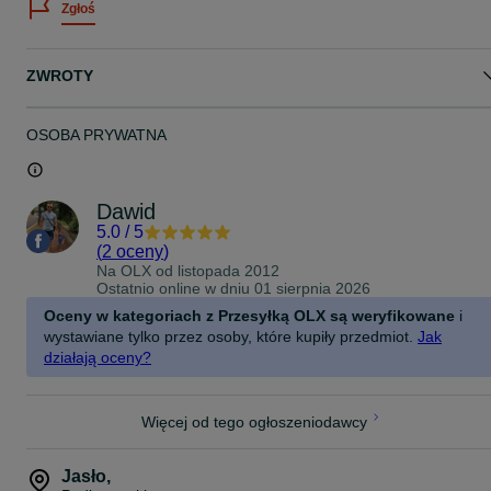
Zgłoś
jazdy, od roku leży nie używana.
Sprzęt wizualnie jak i mechanicznie jak ze sklepu, zero rys przetarć
wszystko jak nowe.
ZWROTY
Jeżdzone w rękawiczkach, na 70% mocy FFB
Dodatkowo zamontowany quick release w celu zapobiegania
OSOBA PRYWATNA
odkręcania się kierownicy
Możliwość zakupu wraz z fotelem info priv
Dawid
5.0
/
5
(
2 oceny
)
Na OLX od
listopada 2012
Ostatnio online w dniu 01 sierpnia 2026
Oceny w kategoriach z Przesyłką OLX są weryfikowane
i
wystawiane tylko przez osoby, które kupiły przedmiot.
Jak
działają oceny?
Więcej od tego ogłoszeniodawcy
Jasło
,