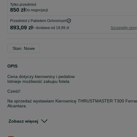
Tylko przedmiot
850 zł
do negocjacji
Przedmiot z Pakietem Ochronnym
893,09 zł
+ dostawa od 19,99 zł
Szczegóły ceny
Stan: Nowe
OPIS
Cena dotyczy kierownicy i pedalow
Istnieje możliwość zakupu fotela
Cześć!
Na sprzedaż wystawiam Kierownicę THRUSTMASTER T300 Ferrar
Alcantara.
Kupiona została dniu 10 kwietnia 2025 (faktura do wglądu)
Zobacz więcej
1 rok gwarancji producenta!
Sprzedaje jako nową, ponieważ łącznie przejechane dosłownie 10