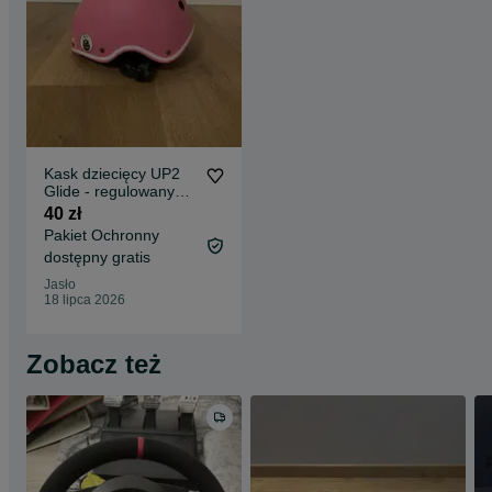
Kask dziecięcy UP2
Glide - regulowany
48-52cm
40 zł
Pakiet Ochronny
dostępny gratis
Jasło
18 lipca 2026
Zobacz też