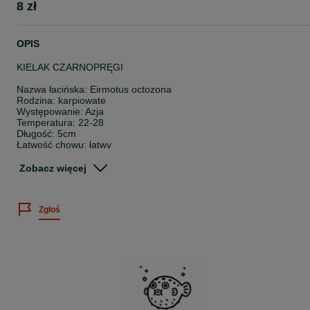
8 zł
OPIS
KIELAK CZARNOPRĘGI
Nazwa łacińska: Eirmotus octozona
Rodzina: karpiowate
Występowanie: Azja
Temperatura: 22-28
Długość: 5cm
Łatwość chowu: łatwy
Pokarm: wszystkożerna
Zobacz więcej
Wielkość sprzedawanych osobników: 1,5-3cm
Cena dotyczy 1 sztuki.
Zgłoś
Posiadamy bogatą ofertę ryb akwariowych, skorupiaków oraz rośli
wodnych.
Sprawdź nasze pozostałe ogłoszenia
~
Twoje zamówienie dotrze do Ciebie bezpiecznie, ponieważ: