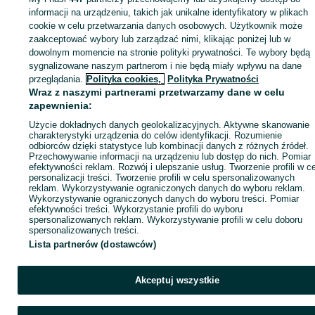
Zaloguj się lub załóż konto na OLX, aby skontaktować się z t
informacji na urządzeniu, takich jak unikalne identyfikatory w plikach
sprzedającym
cookie w celu przetwarzania danych osobowych. Użytkownik może
zaakceptować wybory lub zarządzać nimi, klikając poniżej lub w
dowolnym momencie na stronie polityki prywatności. Te wybory będą
sygnalizowane naszym partnerom i nie będą miały wpływu na dane
Zaloguj się / Załóż konto
przeglądania.
Polityka cookies,
Polityka Prywatności
Wraz z naszymi partnerami przetwarzamy dane w celu
Zadzwoń / SMS
Wyślij wiadomość
zapewnienia:
Użycie dokładnych danych geolokalizacyjnych. Aktywne skanowanie
charakterystyki urządzenia do celów identyfikacji. Rozumienie
odbiorców dzięki statystyce lub kombinacji danych z różnych źródeł.
Przechowywanie informacji na urządzeniu lub dostęp do nich. Pomiar
efektywności reklam. Rozwój i ulepszanie usług. Tworzenie profili w c
personalizacji treści. Tworzenie profili w celu spersonalizowanych
reklam. Wykorzystywanie ograniczonych danych do wyboru reklam.
Wykorzystywanie ograniczonych danych do wyboru treści. Pomiar
efektywności treści. Wykorzystanie profili do wyboru
spersonalizowanych reklam. Wykorzystywanie profili w celu doboru
spersonalizowanych treści.
Lista partnerów (dostawców)
Akceptuj wszystkie