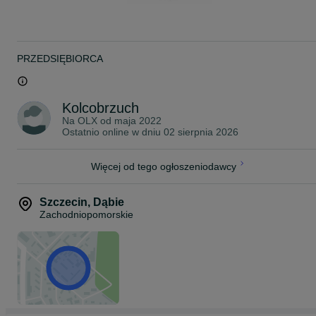
Rybki pakujemy w podwójne worki wypełnione czystym tlenem z
butli. Następnie umieszczamy je w profesjonalnym styroboxie, któr
zapewnia utrzymanie optymalnej temperatury podczas transportu.
W okresie jesienno-zimowym dodajemy dodatkowy ogrzewacz,
który utrzymuje stałą temperaturę wewnątrz opakowania.
PRZEDSIĘBIORCA
Przesyłki dostarczamy kurierem na terenie całej Polski, w pełnej
zgodności z obowiązującymi przepisami prawa.
Posiadamy wymagane uprawnienia oraz zawartą umowę, które
Kolcobrzuch
umożliwiają nam legalny przewóz żywych zwierząt.
Na OLX od
maja 2022
Ostatnio online w dniu 02 sierpnia 2026
Koszt wysyłki:
KURIER - 40 zł
Więcej od tego ogłoszeniodawcy
~
ZAPRASZAMY NA NASZE POZOSTAŁE OGŁOSZENIA!
Szczecin
,
Dąbie
Zachodniopomorskie