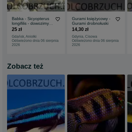
Babka - Sicyopterus
Gurami księżycowy -
longifilis - dowozimy,
Gurami drobnołuski
wysyłamy
25 zł
14,30 zł
Gdańsk, Aniołki
Gdynia, Cisowa
Odświeżono dnia 06 sierpnia
Odświeżono dnia 06 sierpnia
2026
2026
Zobacz też