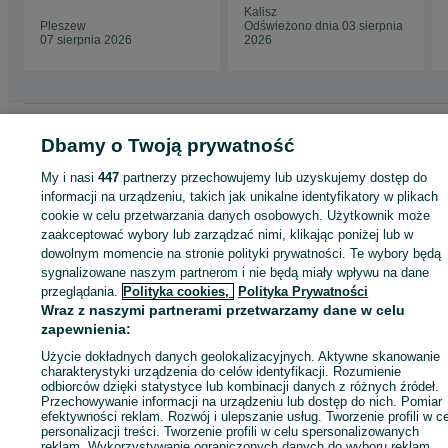
Kalisz
Pleszew
Odświeżono dnia 03 sierpnia
07 sierpnia 2026
2026
Strona główna
Motoryzacja
Części samochodowe
Osobowe
Osobowe -
Dbamy o Twoją prywatność
Wielkopolskie
Osobowe - Pleszew
My i nasi
447
partnerzy przechowujemy lub uzyskujemy dostęp do
informacji na urządzeniu, takich jak unikalne identyfikatory w plikach
KATEGORIA
cookie w celu przetwarzania danych osobowych. Użytkownik może
zaakceptować wybory lub zarządzać nimi, klikając poniżej lub w
ID:
dowolnym momencie na stronie polityki prywatności. Te wybory będą
603591557
Wyświetlenia: 13
sygnalizowane naszym partnerom i nie będą miały wpływu na dane
przeglądania.
Polityka cookies,
Polityka Prywatności
Zadzwoń / SMS
Wyślij wiadomość
Wraz z naszymi partnerami przetwarzamy dane w celu
zapewnienia:
Użycie dokładnych danych geolokalizacyjnych. Aktywne skanowanie
charakterystyki urządzenia do celów identyfikacji. Rozumienie
odbiorców dzięki statystyce lub kombinacji danych z różnych źródeł.
Przechowywanie informacji na urządzeniu lub dostęp do nich. Pomiar
efektywności reklam. Rozwój i ulepszanie usług. Tworzenie profili w c
personalizacji treści. Tworzenie profili w celu spersonalizowanych
reklam. Wykorzystywanie ograniczonych danych do wyboru reklam.