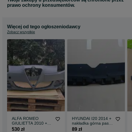
prawo ochrony konsumentów.
Więcej od tego ogłoszeniodawcy
Zobacz wszystkie
ALFA ROMEO
HYUNDAI I20 2014 +
GIULIETTA 2010 +
nakładka górna pasa
zderzak przedni
przód osłona atrapa
530 zł
89 zł