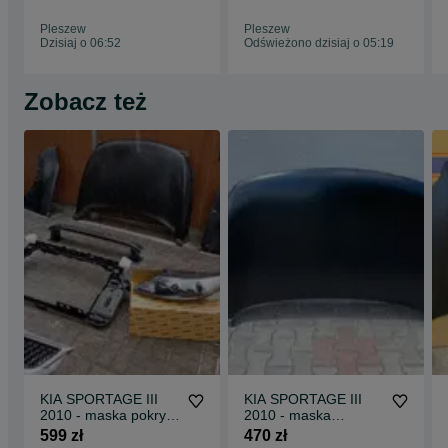
Pleszew
Pleszew
Dzisiaj o 06:52
Odświeżono dzisiaj o 05:19
Zobacz też
KIA SPORTAGE III
KIA SPORTAGE III
2010 - maska pokrya
2010 - maska
silnika nowa idealna
pokrywa silnika nowa
599 zł
470 zł
idealna