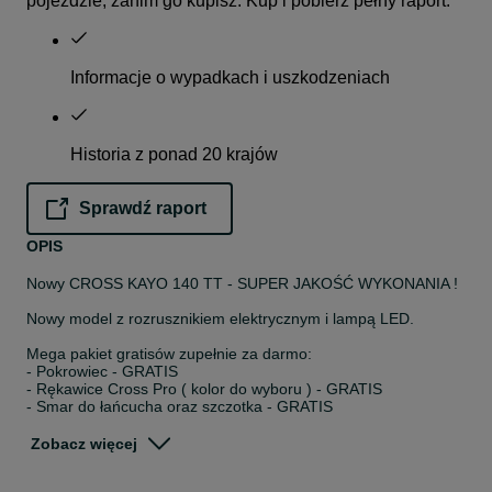
pojeździe, zanim go kupisz. Kup i pobierz pełny raport.
Informacje o wypadkach i uszkodzeniach
Historia z ponad 20 krajów
Sprawdź raport
opens in a new tab
OPIS
Nowy CROSS KAYO 140 TT - SUPER JAKOŚĆ WYKONANIA !
Nowy model z rozrusznikiem elektrycznym i lampą LED.
Mega pakiet gratisów zupełnie za darmo:
- Pokrowiec - GRATIS
- Rękawice Cross Pro ( kolor do wyboru ) - GRATIS
- Smar do łańcucha oraz szczotka - GRATIS
- Ochraniacze na łokcie i kolana - GRATIS
Oferta do wyczerpania zapasów !
Zobacz więcej
Pit bike KAYO 140 TT został stworzony z myślą o wymagających