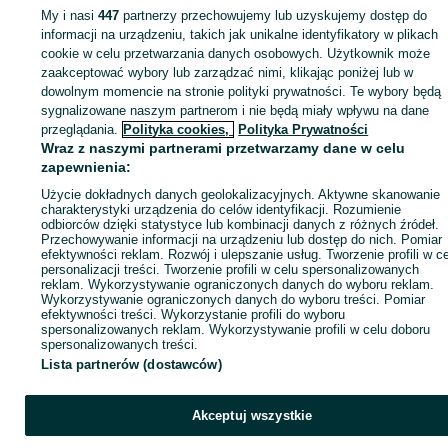
KATEGORIA
My i nasi
447
partnerzy przechowujemy lub uzyskujemy dostęp do
informacji na urządzeniu, takich jak unikalne identyfikatory w plikach
cookie w celu przetwarzania danych osobowych. Użytkownik może
ID:
985306811
Wyświetlenia: 69
zaakceptować wybory lub zarządzać nimi, klikając poniżej lub w
dowolnym momencie na stronie polityki prywatności. Te wybory będą
sygnalizowane naszym partnerom i nie będą miały wpływu na dane
Zadzwoń / SMS
Wyślij wiadomość
przeglądania.
Polityka cookies,
Polityka Prywatności
Wraz z naszymi partnerami przetwarzamy dane w celu
zapewnienia:
Użycie dokładnych danych geolokalizacyjnych. Aktywne skanowanie
charakterystyki urządzenia do celów identyfikacji. Rozumienie
odbiorców dzięki statystyce lub kombinacji danych z różnych źródeł.
Przechowywanie informacji na urządzeniu lub dostęp do nich. Pomiar
efektywności reklam. Rozwój i ulepszanie usług. Tworzenie profili w c
personalizacji treści. Tworzenie profili w celu spersonalizowanych
reklam. Wykorzystywanie ograniczonych danych do wyboru reklam.
Wykorzystywanie ograniczonych danych do wyboru treści. Pomiar
efektywności treści. Wykorzystanie profili do wyboru
spersonalizowanych reklam. Wykorzystywanie profili w celu doboru
spersonalizowanych treści.
Lista partnerów (dostawców)
Akceptuj wszystkie