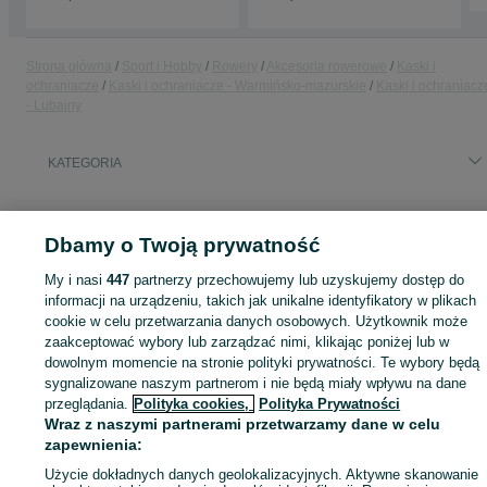
Strona główna
Sport i Hobby
Rowery
Akcesoria rowerowe
Kaski i
ochraniacze
Kaski i ochraniacze - Warmińsko-mazurskie
Kaski i ochraniacz
- Lubajny
KATEGORIA
ID:
975786658
Wyświetlenia: 
Dbamy o Twoją prywatność
My i nasi
447
partnerzy przechowujemy lub uzyskujemy dostęp do
informacji na urządzeniu, takich jak unikalne identyfikatory w plikach
Zaloguj się lub załóż konto na OLX, aby skontaktować się z t
cookie w celu przetwarzania danych osobowych. Użytkownik może
sprzedającym
zaakceptować wybory lub zarządzać nimi, klikając poniżej lub w
dowolnym momencie na stronie polityki prywatności. Te wybory będą
sygnalizowane naszym partnerom i nie będą miały wpływu na dane
przeglądania.
Polityka cookies,
Polityka Prywatności
Zaloguj się / Załóż konto
Wraz z naszymi partnerami przetwarzamy dane w celu
zapewnienia:
Zadzwoń / SMS
Wyślij wiadomość
Użycie dokładnych danych geolokalizacyjnych. Aktywne skanowanie