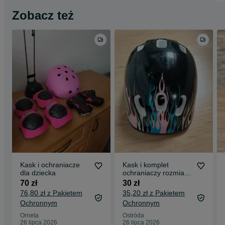
Zobacz też
Kask i ochraniacze
Kask i komplet
dla dziecka
ochraniaczy rozmiar
M
70 zł
30 zł
76,80 zł z Pakietem
35,20 zł z Pakietem
Ochronnym
Ochronnym
Orneta
Ostróda
26 lipca 2026
26 lipca 2026