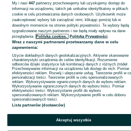
Śląskie
Pudełka - Tychy
My i nasi
447
partnerzy przechowujemy lub uzyskujemy dostęp do
informacji na urządzeniu, takich jak unikalne identyfikatory w plikach
cookie w celu przetwarzania danych osobowych. Użytkownik może
KATEGORIA
zaakceptować wybory lub zarządzać nimi, klikając poniżej lub w
dowolnym momencie na stronie polityki prywatności. Te wybory będą
ID:
sygnalizowane naszym partnerom i nie będą miały wpływu na dane
1082885929
Wyświetlenia:
przeglądania.
Polityka cookies,
Polityka Prywatności
Wraz z naszymi partnerami przetwarzamy dane w celu
Kup
zapewnienia:
Użycie dokładnych danych geolokalizacyjnych. Aktywne skanowanie
charakterystyki urządzenia do celów identyfikacji. Rozumienie
odbiorców dzięki statystyce lub kombinacji danych z różnych źródeł.
Przechowywanie informacji na urządzeniu lub dostęp do nich. Pomiar
efektywności reklam. Rozwój i ulepszanie usług. Tworzenie profili w c
personalizacji treści. Tworzenie profili w celu spersonalizowanych
reklam. Wykorzystywanie ograniczonych danych do wyboru reklam.
Wykorzystywanie ograniczonych danych do wyboru treści. Pomiar
efektywności treści. Wykorzystanie profili do wyboru
spersonalizowanych reklam. Wykorzystywanie profili w celu doboru
spersonalizowanych treści.
Lista partnerów (dostawców)
Akceptuj wszystkie