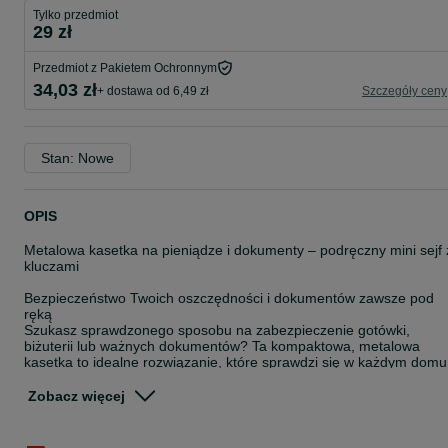
Tylko przedmiot
29 zł
Przedmiot z Pakietem Ochronnym
34,03 zł
+ dostawa od 6,49 zł
Szczegóły ceny
Stan: Nowe
OPIS
Metalowa kasetka na pieniądze i dokumenty – podręczny mini sejf 
kluczami
Bezpieczeństwo Twoich oszczędności i dokumentów zawsze pod
ręką
Szukasz sprawdzonego sposobu na zabezpieczenie gotówki,
biżuterii lub ważnych dokumentów? Ta kompaktowa, metalowa
kasetka to idealne rozwiązanie, które sprawdzi się w każdym domu
biurze, punkcie handlowym czy podczas wyjazdów turystycznych.
Zapewnij sobie i swojej rodzinie święty spokój, przechowując
Zobacz więcej
kosztowności w jednym, bezpiecznym miejscu.
Dlaczego warto wybrać ten model?