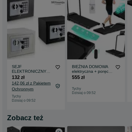
- dane do faktury;
- nr telefonu dla kuriera;
- adres e-mail do przesłania faktury (dokumentu zakupu i podstaw
gwarancji) - faktury wysyłam wyłącznie elektronicznie.
Jeżeli wybiorą Państwo przedpłatę (dostawa kurierem) zwrotnie
wyślę dane do przelewu.
SEJF
BIEŻNIA DOMOWA
ELEKTRONICZNY
elektryczna + poręcz /
mały - 3 kolory -
WALKING PAD
132 zł
555 zł
Niezbędny w DOMU
treningowy do 10km/h
142,06 zł z Pakietem
Ochronnym
Tychy
Dzisiaj o 09:52
Tychy
Dzisiaj o 09:52
Zobacz też