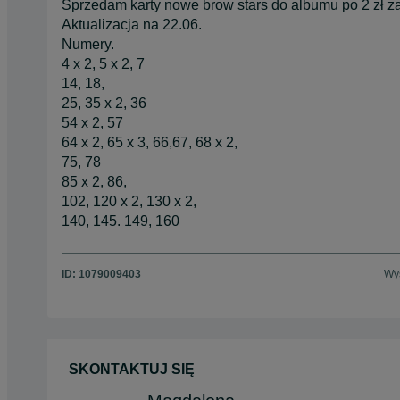
Sprzedam karty nowe brow stars do albumu po 2 zł za
Aktualizacja na 22.06.
Numery.
4 x 2, 5 x 2, 7
14, 18,
25, 35 x 2, 36
54 x 2, 57
64 x 2, 65 x 3, 66,67, 68 x 2,
75, 78
85 x 2, 86,
102, 120 x 2, 130 x 2,
140, 145. 149, 160
ID:
1079009403
Wyś
SKONTAKTUJ SIĘ