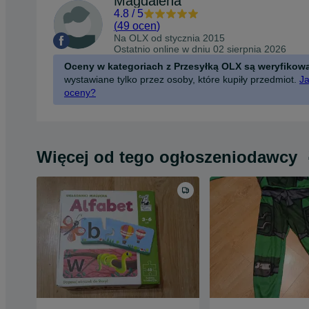
Magdalena
4.8
/
5
(
49 ocen
)
Na OLX od
stycznia 2015
Ostatnio online w dniu 02 sierpnia 2026
Oceny w kategoriach z Przesyłką OLX są weryfikow
wystawiane tylko przez osoby, które kupiły przedmiot.
Ja
oceny?
Więcej od tego ogłoszeniodawcy