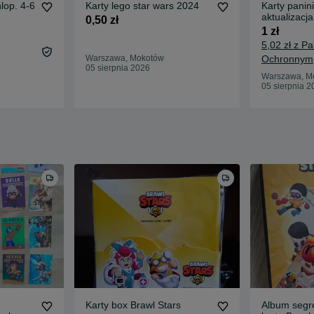
lop. 4-6
Karty lego star wars 2024
Karty panin
aktualizacj
0,50 zł
1 zł
5,02 zł z P
Warszawa, Mokotów
Ochronnym
05 sierpnia 2026
Warszawa, M
05 sierpnia 2
Karty box Brawl Stars
Album segre