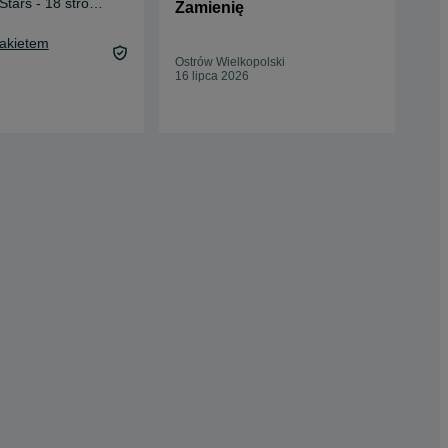
Stars - 18 stron
TM
Zamienię
49 
Pakietem
54,
Ostrów Wielkopolski
Oc
16 lipca 2026
Wro
14 