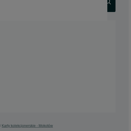
Szukaj
Karty kolekcjonerskie - Mokotów