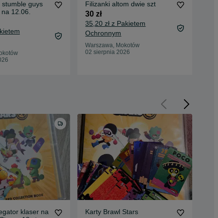
i stumble guys
Filizanki altom dwie szt
Czy
a na 12.06.
pod
30 zł
20 
35,20 zł z Pakietem
akietem
24,
Ochronnym
Oc
Warszawa, Mokotów
02 sierpnia 2026
okotów
War
026
31 
gator klaser na
Karty Brawl Stars
Rob