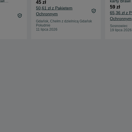
awl
karty Brawl 
45 zł
/ NOWY
59 zł
50,61 zł z Pakietem
65,36 zł z 
Ochronnym
Ochronnym
Gdańsk, Chełm z dzielnicą Gdańsk
Południe
Sosnowiec
11 lipca 2026
19 lipca 2026