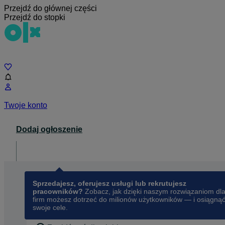
Przejdź do głównej części
Przejdź do stopki
Czat
Twoje konto
Dodaj ogłoszenie
Dla biznesu
opens in a new tab
Sprzedajesz, oferujesz usługi lub rekrutujesz
pracowników?
Zobacz, jak dzięki naszym rozwiązaniom dl
firm możesz dotrzeć do milionów użytkowników — i osiągną
swoje cele.