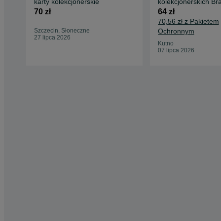
karty kolekcjonerskie
kolekcjonerskich Br
Stars
70 zł
64 zł
70,56 zł z Pakietem
Szczecin, Słoneczne
Ochronnym
27 lipca 2026
Kutno
07 lipca 2026