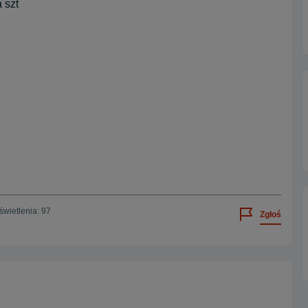
 szt
wietlenia: 97
Zgłoś