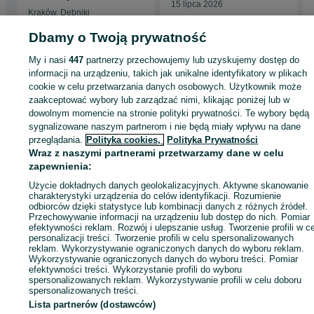
15 lipca 2026
Kraków, Dębniki
27 lipca 2026
Dbamy o Twoją prywatność
My i nasi
447
partnerzy przechowujemy lub uzyskujemy dostęp do
Strona główna
Antyki i Kolekcje
Kolekcje
Karty kolekcjonerskie
Karty
informacji na urządzeniu, takich jak unikalne identyfikatory w plikach
kolekcjonerskie - Łódzkie
Karty kolekcjonerskie - Paprotnia
cookie w celu przetwarzania danych osobowych. Użytkownik może
zaakceptować wybory lub zarządzać nimi, klikając poniżej lub w
dowolnym momencie na stronie polityki prywatności. Te wybory będą
KATEGORIA
sygnalizowane naszym partnerom i nie będą miały wpływu na dane
przeglądania.
Polityka cookies,
Polityka Prywatności
Wraz z naszymi partnerami przetwarzamy dane w celu
ID:
1054618261
Wyświetlenia: 
zapewnienia:
Użycie dokładnych danych geolokalizacyjnych. Aktywne skanowanie
Wyślij wiadomość
Kup
charakterystyki urządzenia do celów identyfikacji. Rozumienie
odbiorców dzięki statystyce lub kombinacji danych z różnych źródeł.
Przechowywanie informacji na urządzeniu lub dostęp do nich. Pomiar
efektywności reklam. Rozwój i ulepszanie usług. Tworzenie profili w c
personalizacji treści. Tworzenie profili w celu spersonalizowanych
reklam. Wykorzystywanie ograniczonych danych do wyboru reklam.
Wykorzystywanie ograniczonych danych do wyboru treści. Pomiar
efektywności treści. Wykorzystanie profili do wyboru
spersonalizowanych reklam. Wykorzystywanie profili w celu doboru
spersonalizowanych treści.
Lista partnerów (dostawców)