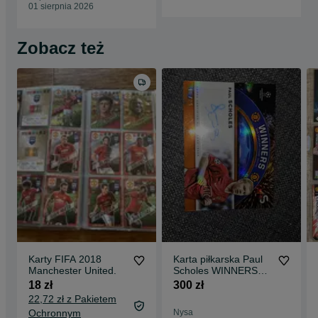
01 sierpnia 2026
Zobacz też
Karty FIFA 2018
Karta piłkarska Paul
Manchester United.
Scholes WINNERS
UEFA CHAMPIONS
18 zł
300 zł
2007/08 nr 16/25
22,72 zł z Pakietem
Ochronnym
Nysa