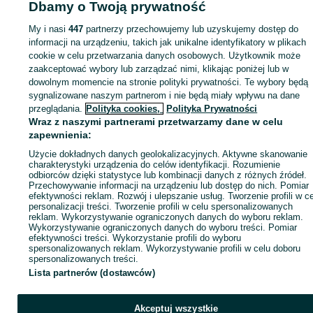
Dbamy o Twoją prywatność
KATEGORIA
My i nasi
447
partnerzy przechowujemy lub uzyskujemy dostęp do
ID:
informacji na urządzeniu, takich jak unikalne identyfikatory w plikach
829962071
Wyświetlenia: 
cookie w celu przetwarzania danych osobowych. Użytkownik może
zaakceptować wybory lub zarządzać nimi, klikając poniżej lub w
dowolnym momencie na stronie polityki prywatności. Te wybory będą
sygnalizowane naszym partnerom i nie będą miały wpływu na dane
Zaloguj się lub załóż konto na OLX, aby skontaktować się z t
przeglądania.
Polityka cookies,
Polityka Prywatności
sprzedającym
Wraz z naszymi partnerami przetwarzamy dane w celu
zapewnienia:
Użycie dokładnych danych geolokalizacyjnych. Aktywne skanowanie
Zaloguj się / Załóż konto
charakterystyki urządzenia do celów identyfikacji. Rozumienie
odbiorców dzięki statystyce lub kombinacji danych z różnych źródeł.
Przechowywanie informacji na urządzeniu lub dostęp do nich. Pomiar
efektywności reklam. Rozwój i ulepszanie usług. Tworzenie profili w c
Wyślij wiadomość
personalizacji treści. Tworzenie profili w celu spersonalizowanych
reklam. Wykorzystywanie ograniczonych danych do wyboru reklam.
Wykorzystywanie ograniczonych danych do wyboru treści. Pomiar
efektywności treści. Wykorzystanie profili do wyboru
spersonalizowanych reklam. Wykorzystywanie profili w celu doboru
spersonalizowanych treści.
Lista partnerów (dostawców)
Akceptuj wszystkie