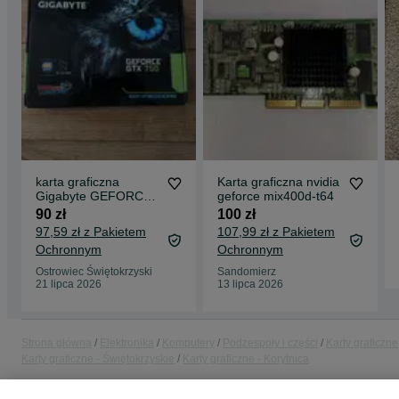
karta graficzna
Karta graficzna nvidia
Gigabyte GEFORCE
geforce mix400d-t64
GTX 750
90 zł
100 zł
97,59 zł z Pakietem
107,99 zł z Pakietem
Ochronnym
Ochronnym
Ostrowiec Świętokrzyski
Sandomierz
21 lipca 2026
13 lipca 2026
Strona główna
Elektronika
Komputery
Podzespoły i części
Karty graficzne
Karty graficzne - Świętokrzyskie
Karty graficzne - Korytnica