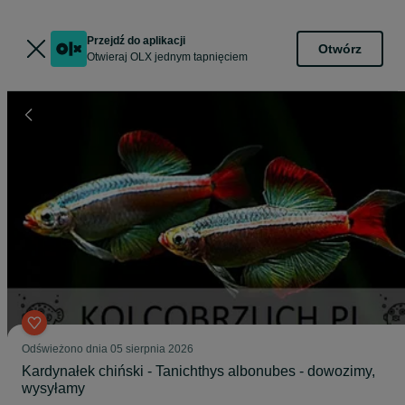
Przejdź do aplikacji
Otwórz
Otwieraj OLX jednym tapnięciem
Odświeżono dnia 05 sierpnia 2026
Kardynałek chiński - Tanichthys albonubes - dowozimy,
wysyłamy