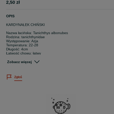
2,50 zł
OPIS
KARDYNAŁEK CHIŃSKI
Nazwa łacińska: Tanichthys albonubes
Rodzina: tanichthynidae
Występowanie: Azja
Temperatura: 22-28
Długość: 4cm
Łatwość chowu: łatwy
Pokarm: wszystkożerna
Zobacz więcej
Wielkość sprzedawanych osobników: 1-3cm
Cena dotyczy 1 sztuki.
Zgłoś
Posiadamy bogatą ofertę ryb akwariowych, skorupiaków oraz rośli
wodnych.
Sprawdź nasze pozostałe ogłoszenia
~
Twoje zamówienie dotrze do Ciebie bezpiecznie, ponieważ: