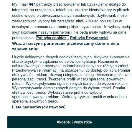
My i nasi
447
partnerzy przechowujemy lub uzyskujemy dostęp do
Zaloguj się lub załóż konto na OLX, aby skontaktować się z t
informacji na urządzeniu, takich jak unikalne identyfikatory w plikach
sprzedającym
cookie w celu przetwarzania danych osobowych. Użytkownik może
zaakceptować wybory lub zarządzać nimi, klikając poniżej lub w
dowolnym momencie na stronie polityki prywatności. Te wybory będą
sygnalizowane naszym partnerom i nie będą miały wpływu na dane
Zaloguj się / Załóż konto
przeglądania.
Polityka cookies,
Polityka Prywatności
Wraz z naszymi partnerami przetwarzamy dane w celu
Zadzwoń / SMS
Wyślij wiadomość
zapewnienia:
Użycie dokładnych danych geolokalizacyjnych. Aktywne skanowanie
charakterystyki urządzenia do celów identyfikacji. Rozumienie
odbiorców dzięki statystyce lub kombinacji danych z różnych źródeł.
Przechowywanie informacji na urządzeniu lub dostęp do nich. Pomiar
efektywności reklam. Rozwój i ulepszanie usług. Tworzenie profili w c
personalizacji treści. Tworzenie profili w celu spersonalizowanych
reklam. Wykorzystywanie ograniczonych danych do wyboru reklam.
Wykorzystywanie ograniczonych danych do wyboru treści. Pomiar
efektywności treści. Wykorzystanie profili do wyboru
spersonalizowanych reklam. Wykorzystywanie profili w celu doboru
spersonalizowanych treści.
Lista partnerów (dostawców)
Akceptuj wszystkie