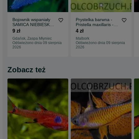
Bojownik wspaniały
Prystelka barwna -
SAMICA NIEBIESKA -
Pristella maxillaris -
Syjamski - Betta -
dowóz, wysyłka
9 zł
4 zł
wysyłamy
Gdańsk, Zaspa Młyniec
Malbork
Odświeżono dnia 09 sierpnia
Odświeżono dnia 09 sierpnia
2026
2026
Zobacz też