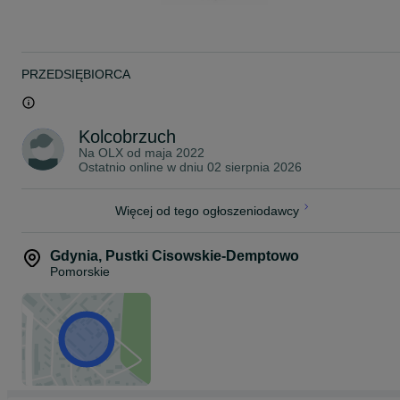
Rybki pakujemy w podwójne worki wypełnione czystym tlenem z
butli. Następnie umieszczamy je w profesjonalnym styroboxie, któr
zapewnia utrzymanie optymalnej temperatury podczas transportu.
W okresie jesienno-zimowym dodajemy dodatkowy ogrzewacz,
który utrzymuje stałą temperaturę wewnątrz opakowania.
PRZEDSIĘBIORCA
Przesyłki dostarczamy kurierem na terenie całej Polski, w pełnej
zgodności z obowiązującymi przepisami prawa.
Posiadamy wymagane uprawnienia oraz zawartą umowę, które
Kolcobrzuch
umożliwiają nam legalny przewóz żywych zwierząt.
Na OLX od
maja 2022
Ostatnio online w dniu 02 sierpnia 2026
Koszt wysyłki:
KURIER - 40 zł
Więcej od tego ogłoszeniodawcy
~
ZAPRASZAMY NA NASZE POZOSTAŁE OGŁOSZENIA!
Gdynia
,
Pustki Cisowskie-Demptowo
Pomorskie