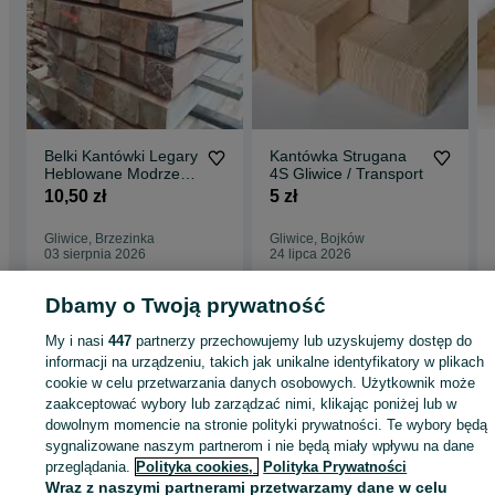
Belki Kantówki Legary
Kantówka Strugana
Heblowane Modrzew
4S Gliwice / Transport
ŚLĄSK
10,50 zł
5 zł
Gliwice, Brzezinka
Gliwice, Bojków
03 sierpnia 2026
24 lipca 2026
Dbamy o Twoją prywatność
Strona główna
Budowa i Remont
Drewno
Kantówki
Kantówki - Śląskie
My i nasi
447
partnerzy przechowujemy lub uzyskujemy dostęp do
Kantówki - Gliwice
Kantówki - Brzezinka
informacji na urządzeniu, takich jak unikalne identyfikatory w plikach
cookie w celu przetwarzania danych osobowych. Użytkownik może
zaakceptować wybory lub zarządzać nimi, klikając poniżej lub w
KATEGORIA
dowolnym momencie na stronie polityki prywatności. Te wybory będą
sygnalizowane naszym partnerom i nie będą miały wpływu na dane
ID:
713666898
Wyświetlenia: 105
przeglądania.
Polityka cookies,
Polityka Prywatności
Wraz z naszymi partnerami przetwarzamy dane w celu