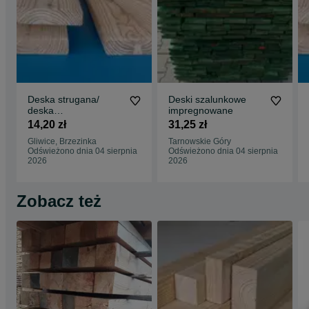
Deska strugana/
Deski szalunkowe
deska
impregnowane
wykończeniowa/desk
14,20 zł
31,25 zł
a ozdobna - Modrzew
Gliwice, Brzezinka
Tarnowskie Góry
Odświeżono dnia 04 sierpnia
Odświeżono dnia 04 sierpnia
2026
2026
Zobacz też