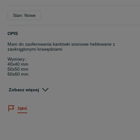
Stan: Nowe
OPIS
Mam do zaoferowania kantówki sosnowe heblowane z
zaokrąglonymi krawędziami
Wymiary :
40x40 mm
50x50 mm
60x60 mm
Długość : 3,0 mb
Zobacz więcej
Podana cena 7,00 zł dotyczy 1 mb kantówki o wymiarze 40x40 mm
Zachęcam do odwiedzenia naszej strony internetowa
Zgłoś
:www.drewnomark.pl
Adres :
Rzeczyce ul Wiejska 9
44-164