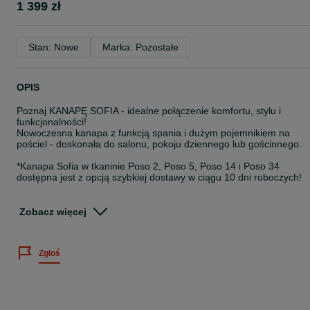
1 399 zł
Stan: Nowe
Marka: Pozostałe
OPIS
Poznaj KANAPĘ SOFIA - idealne połączenie komfortu, stylu i
funkcjonalności!
Nowoczesna kanapa z funkcją spania i dużym pojemnikiem na
pościel - doskonała do salonu, pokoju dziennego lub gościnnego.
*Kanapa Sofia w tkaninie Poso 2, Poso 5, Poso 14 i Poso 34
dostępna jest z opcją szybkiej dostawy w ciągu 10 dni roboczych!
Zamówienie należy złożyć na naszej stronie internetowej
www.sarnowscymeble.pl. Istnieje możliwość dokupienia foteli i pufy
Zobacz więcej
do kompletu.
Kanapa Sofia występuje w 12 kolorach z tkaniny Poso (sztruks):
Zgłoś
- Poso 1 - musztardowy
- Poso 2 - beżowy
- Poso 4 - brązowy
- Poso 5 - granatowy
- Poso 6 - czekoladowy