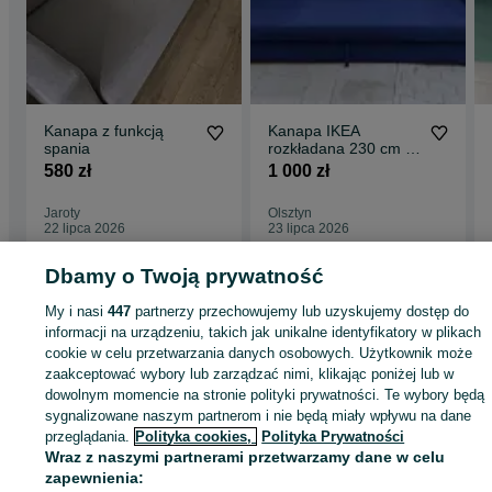
Kanapa z funkcją
Kanapa IKEA
spania
rozkładana 230 cm |
funkcja spania |
580 zł
1 000 zł
pojemnik
Jaroty
Olsztyn
22 lipca 2026
23 lipca 2026
Dbamy o Twoją prywatność
Strona główna
Dom i Ogród
Meble
Sofy i kanapy
Sofy i kanapy -
My i nasi
447
partnerzy przechowujemy lub uzyskujemy dostęp do
Warmińsko-mazurskie
Sofy i kanapy - Olsztyn
informacji na urządzeniu, takich jak unikalne identyfikatory w plikach
cookie w celu przetwarzania danych osobowych. Użytkownik może
zaakceptować wybory lub zarządzać nimi, klikając poniżej lub w
KATEGORIA
dowolnym momencie na stronie polityki prywatności. Te wybory będą
sygnalizowane naszym partnerom i nie będą miały wpływu na dane
ID:
1054404096
Wyświetlenia: 7
przeglądania.
Polityka cookies,
Polityka Prywatności
Wraz z naszymi partnerami przetwarzamy dane w celu
zapewnienia: