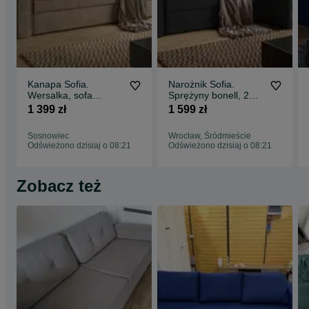
Kanapa Sofia.
Narożnik Sofia.
Wersalka, sofa
Sprężyny bonell, 2
sztruksowa.
pojemniki, sztruks.
1 399 zł
1 599 zł
Sprężyny. Szybka
Szybka dostawa
dostawa!
Sosnowiec
Wrocław, Śródmieście
Odświeżono dzisiaj o 08:21
Odświeżono dzisiaj o 08:21
Zobacz też