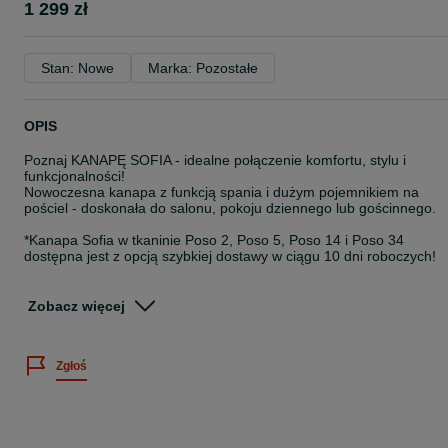
1 299 zł
Stan: Nowe
Marka: Pozostałe
OPIS
Poznaj KANAPĘ SOFIA - idealne połączenie komfortu, stylu i
funkcjonalności!
Nowoczesna kanapa z funkcją spania i dużym pojemnikiem na
pościel - doskonała do salonu, pokoju dziennego lub gościnnego.
*Kanapa Sofia w tkaninie Poso 2, Poso 5, Poso 14 i Poso 34
dostępna jest z opcją szybkiej dostawy w ciągu 10 dni roboczych!
Zamówienie należy złożyć na naszej stronie internetowej
www.sarnowscymeble.pl. Istnieje możliwość dokupienia foteli i pufy
Zobacz więcej
do kompletu.
Kanapa Sofia występuje w 12 kolorach z tkaniny Poso (sztruks):
Zgłoś
- Poso 1 - musztardowy
- Poso 2 - beżowy
- Poso 4 - brązowy
- Poso 5 - granatowy
- Poso 6 - czekoladowy