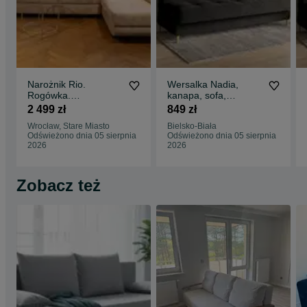
Narożnik Rio.
Wersalka Nadia,
Rogówka.
kanapa, sofa,
Regulowane
tapczan, łóżko.
2 499 zł
849 zł
zagłówki. Sztruks!
Sprężyny! Szybka
Wrocław, Stare Miasto
Bielsko-Biała
Szybka dostawa!
dostawa
Odświeżono dnia 05 sierpnia
Odświeżono dnia 05 sierpnia
2026
2026
Zobacz też