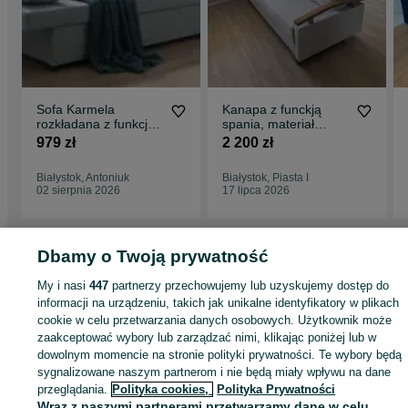
Sofa Karmela
Kanapa z funckją
rozkładana z funkcją
spania, materiał
spania kanapa łóżko
premium
979 zł
2 200 zł
wersalka poduszki
Białystok, Antoniuk
Białystok, Piasta I
02 sierpnia 2026
17 lipca 2026
Dbamy o Twoją prywatność
Strona główna
Dom i Ogród
Meble
Sofy i kanapy
Sofy i kanapy - Podlaski
My i nasi
447
partnerzy przechowujemy lub uzyskujemy dostęp do
Sofy i kanapy - Białystok
Sofy i kanapy - Antoniuk
informacji na urządzeniu, takich jak unikalne identyfikatory w plikach
cookie w celu przetwarzania danych osobowych. Użytkownik może
zaakceptować wybory lub zarządzać nimi, klikając poniżej lub w
KATEGORIA
dowolnym momencie na stronie polityki prywatności. Te wybory będą
sygnalizowane naszym partnerom i nie będą miały wpływu na dane
ID:
1054400399
Wyświetlenia: 8
przeglądania.
Polityka cookies,
Polityka Prywatności
Wraz z naszymi partnerami przetwarzamy dane w celu