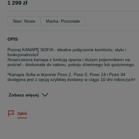
1 299 zł
Stan: Nowe
Marka: Pozostałe
OPIS
Poznaj KANAPĘ SOFIA - idealne połączenie komfortu, stylu i
funkcjonalności!
Nowoczesna kanapa z funkcją spania i dużym pojemnikiem na
pościel - doskonała do salonu, pokoju dziennego lub gościnnego.
*Kanapa Sofia w tkaninie Poso 2, Poso 5, Poso 14 i Poso 34
dostępna jest z opcją szybkiej dostawy w ciągu 10 dni roboczych!
Zamówienie należy złożyć na naszej stronie internetowej
www.sarnowscymeble.pl. Istnieje możliwość dokupienia foteli i pufy
Zobacz więcej
do kompletu.
Kanapa Sofia występuje w 12 kolorach z tkaniny Poso (sztruks):
Zgłoś
- Poso 1 - musztardowy
- Poso 2 - beżowy
- Poso 4 - brązowy
- Poso 5 - granatowy
- Poso 6 - czekoladowy