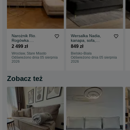
Narożnik Rio.
Wersalka Nadia,
Rogówka.
kanapa, sofa,
Regulowane
tapczan, łóżko.
2 499 zł
849 zł
zagłówki. Sztruks!
Sprężyny! Szybka
Wrocław, Stare Miasto
Bielsko-Biała
Szybka dostawa!
dostawa
Odświeżono dnia 05 sierpnia
Odświeżono dnia 05 sierpnia
2026
2026
Zobacz też