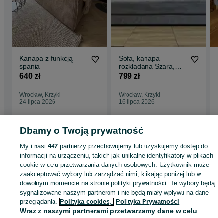
Kanapa z funkcją
Sofa, kanapa
spania
rozkładana Szara,
Transport, Montaż
640 zł
799 zł
Wrocław, Krzyki
Wrocław, Krzyki
24 lipca 2026
16 lipca 2026
Dbamy o Twoją prywatność
Strona główna
Dom i Ogród
Meble
Sofy i kanapy
Sofy i kanapy -
My i nasi
447
partnerzy przechowujemy lub uzyskujemy dostęp do
Dolnośląskie
Sofy i kanapy - Wrocław
Sofy i kanapy - Fabryczna
informacji na urządzeniu, takich jak unikalne identyfikatory w plikach
cookie w celu przetwarzania danych osobowych. Użytkownik może
zaakceptować wybory lub zarządzać nimi, klikając poniżej lub w
KATEGORIA
dowolnym momencie na stronie polityki prywatności. Te wybory będą
sygnalizowane naszym partnerom i nie będą miały wpływu na dane
ID:
1053082275
Wyświetlenia: 11
przeglądania.
Polityka cookies,
Polityka Prywatności
Wraz z naszymi partnerami przetwarzamy dane w celu