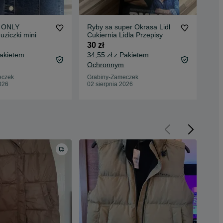
a ONLY
Ryby sa super Okrasa Lidl
Org
ziczki mini
Cukiernia Lidla Przepisy
mie
Łoś
30 zł
30 
Pakietem
34,55 zł z Pakietem
34,
Ochronnym
Oc
eczek
Grabiny-Zameczek
Gra
026
02 sierpnia 2026
02 