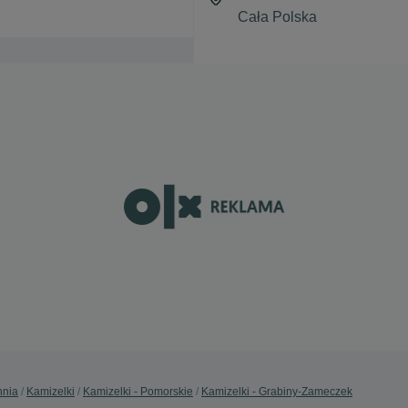
hnia
Kamizelki
Kamizelki - Pomorskie
Kamizelki - Grabiny-Zameczek