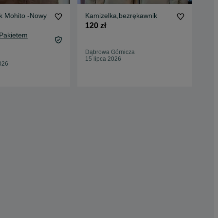
Bezrękawnik Mohito -Nowy
Kamizelka,bezrękawnik
Kam
zar
120 zł
80 
 Pakietem
86,
Dąbrowa Górnicza
Oc
15 lipca 2026
026
War
20 