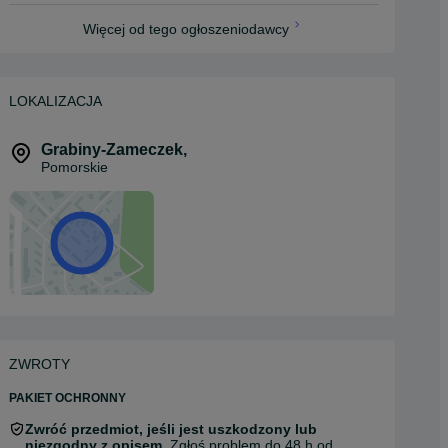
Więcej od tego ogłoszeniodawcy
LOKALIZACJA
Grabiny-Zameczek
,
Pomorskie
ZWROTY
PAKIET OCHRONNY
Zwróć przedmiot, jeśli jest uszkodzony lub
niezgodny z opisem.
Zgłoś problem do 48 h od