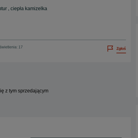
tur , ciepła kamizelka
wietlenia: 17
Zgłoś
się z tym sprzedającym