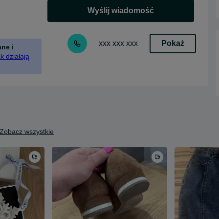
Wyślij wiadomość
Pokaż
xxx xxx xxx
ane
i
k działają
Zobacz wszystkie