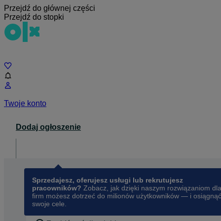
Przejdź do głównej części
Przejdź do stopki
Czat
Twoje konto
Dodaj ogłoszenie
Dla biznesu
opens in a new tab
Sprzedajesz, oferujesz usługi lub rekrutujesz
pracowników?
Zobacz, jak dzięki naszym rozwiązaniom dl
firm możesz dotrzeć do milionów użytkowników — i osiągną
swoje cele.