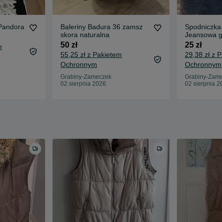
Pandora
Baleriny Badura 36 zamsz
Spodniczk
skora naturalna
Jeansowa gu
50 zł
25 zł
m
55,25 zł z Pakietem
29,38 zł z 
Ochronnym
Ochronnym
Grabiny-Zameczek
Grabiny-Zam
02 sierpnia 2026
02 sierpnia 2