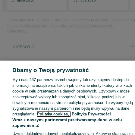
17 lipca 2026
31 lipca 2026
Strona główna
Dla Dzieci
Ubranka dla chłopców
Kamizelki i bezrękawniki
Kamizelki i bezrękawniki - Małopolskie
Kamizelki i bezrękawniki -
Gołuchowice
KATEGORIA
ID:
783142006
Wyświetlenia:
Dbamy o Twoją prywatność
My i nasi
447
partnerzy przechowujemy lub uzyskujemy dostęp do
informacji na urządzeniu, takich jak unikalne identyfikatory w plikach
Zaloguj się lub załóż konto na OLX, aby skontaktować się z t
cookie w celu przetwarzania danych osobowych. Użytkownik może
sprzedającym
zaakceptować wybory lub zarządzać nimi, klikając poniżej lub w
dowolnym momencie na stronie polityki prywatności. Te wybory będą
sygnalizowane naszym partnerom i nie będą miały wpływu na dane
przeglądania.
Polityka cookies,
Polityka Prywatności
Zaloguj się / Załóż konto
Wraz z naszymi partnerami przetwarzamy dane w celu
zapewnienia:
Zadzwoń / SMS
Wyślij wiadomość
Użycie dokładnych danych geolokalizacyjnych. Aktywne skanowanie