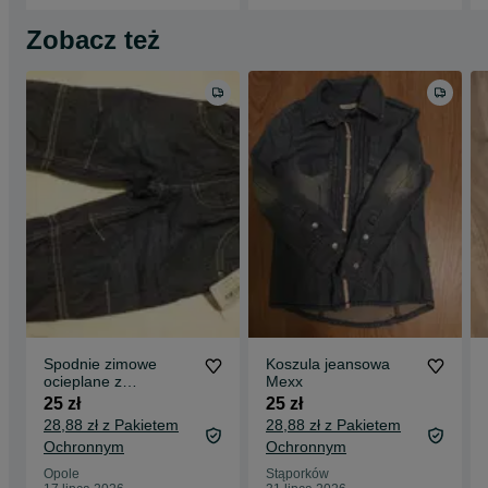
Zobacz też
Spodnie zimowe
Koszula jeansowa
ocieplane z
Mexx
podszewką nowe
25 zł
25 zł
Liegelind roz. 80
28,88 zł z Pakietem
28,88 zł z Pakietem
Ochronnym
Ochronnym
Opole
Stąporków