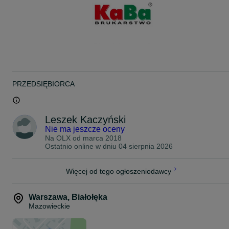
Nuna 199 nr. tel. (trasa z Nasielska w kierunku Legionowa) podana
lokalizacja dotyczy transportu/wysyłki
PRZEDSIĘBIORCA
Leszek Kaczyński
Nie ma jeszcze oceny
Na OLX od
marca 2018
Ostatnio online w dniu 04 sierpnia 2026
Więcej od tego ogłoszeniodawcy
Warszawa
,
Białołęka
Mazowieckie