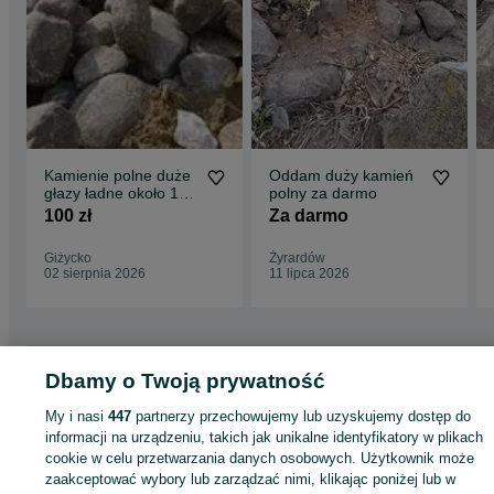
Kamienie polne duże
Oddam duży kamień
głazy ładne około 15
polny za darmo
ton kamieni
100 zł
Za darmo
Giżycko
Żyrardów
02 sierpnia 2026
11 lipca 2026
Strona główna
Dom i Ogród
Ogród
Podłoża ogrodowe
Żwir i kamienie
Dbamy o Twoją prywatność
Żwir i kamienie - Mazowieckie
Żwir i kamienie - Warszawa
Żwir i kamienie -
Białołęka
My i nasi
447
partnerzy przechowujemy lub uzyskujemy dostęp do
informacji na urządzeniu, takich jak unikalne identyfikatory w plikach
cookie w celu przetwarzania danych osobowych. Użytkownik może
KATEGORIA
zaakceptować wybory lub zarządzać nimi, klikając poniżej lub w