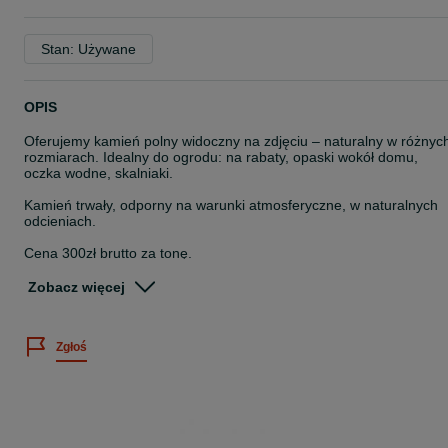
Stan: Używane
OPIS
Oferujemy kamień polny widoczny na zdjęciu – naturalny w różnyc
rozmiarach. Idealny do ogrodu: na rabaty, opaski wokół domu,
oczka wodne, skalniaki.
Kamień trwały, odporny na warunki atmosferyczne, w naturalnych
odcieniach.
Cena 300zł brutto za tonę.
*W cenę nie jest wliczony transport. Jest on obliczany dopiero po
Zobacz więcej
kontakcie telefonicznym i zależy od wagi oraz odległości od naszyc
magazynów.
W przypadku pytań prosimy o kontakt telefoniczny
Zgłoś
* W przypadku większych zamówień istnieje możliwość negocjacji
cen.
Zapraszamy do zapoznania się z pełną ofertą na naszych
pozostałych ogłoszeniach.
Zapraszamy do odwiedzin ogrodu wystawowego w miejscowości