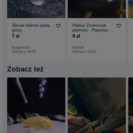
Ślimak helmet zjada
Platka/ Zmienniak
glony
plamisty - Platynka -
Rainbow Calico
7 zł
9 zł
Książenice
Rybnik
Dzisiaj o 19:05
Dzisiaj o 18:01
Zobacz też