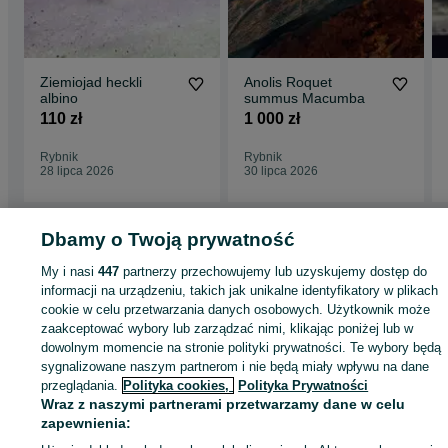
Ziemiojad heckli
Anolis Roquet
albino
summus Macumba
110 zł
1 000 zł
Rybnik
Rybnik
28 lipca 2026
30 lipca 2026
Dbamy o Twoją prywatność
Strona główna
Zwierzęta
Akwarystyka
Akcesoria akwariowe
Dekoracje
My i nasi
447
partnerzy przechowujemy lub uzyskujemy dostęp do
Dekoracje - Śląskie
Dekoracje - Książenice
informacji na urządzeniu, takich jak unikalne identyfikatory w plikach
cookie w celu przetwarzania danych osobowych. Użytkownik może
zaakceptować wybory lub zarządzać nimi, klikając poniżej lub w
KATEGORIA
dowolnym momencie na stronie polityki prywatności. Te wybory będą
sygnalizowane naszym partnerom i nie będą miały wpływu na dane
przeglądania.
Polityka cookies,
Polityka Prywatności
ID:
1001834033
Wyświetlenia: 1
Wraz z naszymi partnerami przetwarzamy dane w celu
zapewnienia:
Kup