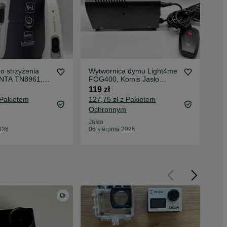
o strzyżenia
Wytwornica dymu Light4me
Gra
NTA TN8961,
FOG400, Komis Jasło
Ops
s Jasło
Czackiego
Cza
119 zł
59 
 Pakietem
127,75 zł z Pakietem
65,
Ochronnym
Oc
Jasło
Jas
026
06 sierpnia 2026
06 