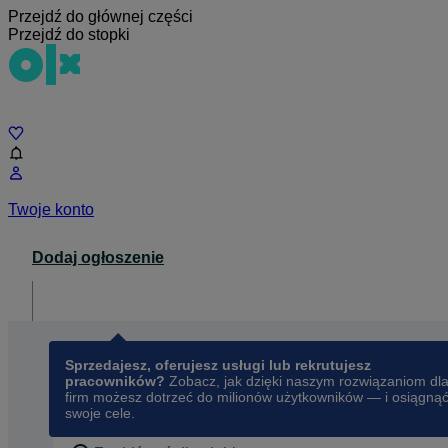
Przejdź do głównej części
Przejdź do stopki
Czat
Twoje konto
Dodaj ogłoszenie
Dla biznesu
opens in a new tab
Sprzedajesz, oferujesz usługi lub rekrutujesz
pracowników?
Zobacz, jak dzięki naszym rozwiązaniom dl
firm możesz dotrzeć do milionów użytkowników — i osiągną
swoje cele.