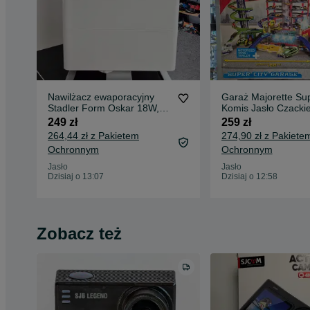
Nawilżacz ewaporacyjny
Garaż Majorette Sup
Stadler Form Oskar 18W,
Komis Jasło Czacki
Komis Jasło Czackiego
249 zł
259 zł
264,44 zł z Pakietem
274,90 zł z Pakiete
Ochronnym
Ochronnym
Jasło
Jasło
Dzisiaj o 13:07
Dzisiaj o 12:58
Zobacz też