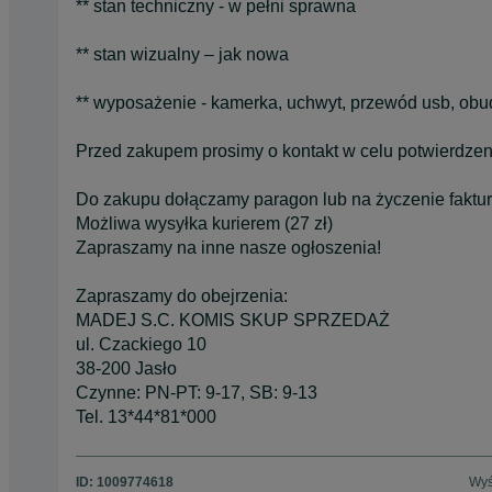
** stan techniczny - w pełni sprawna
** stan wizualny – jak nowa
** wyposażenie - kamerka, uchwyt, przewód usb, ob
Przed zakupem prosimy o kontakt w celu potwierdzen
Do zakupu dołączamy paragon lub na życzenie faktur
Możliwa wysyłka kurierem (27 zł)
Zapraszamy na inne nasze ogłoszenia!
Zapraszamy do obejrzenia:
MADEJ S.C. KOMIS SKUP SPRZEDAŻ
ul. Czackiego 10
38-200 Jasło
Czynne: PN-PT: 9-17, SB: 9-13
Tel. 13*44*81*000
ID:
1009774618
Wyś