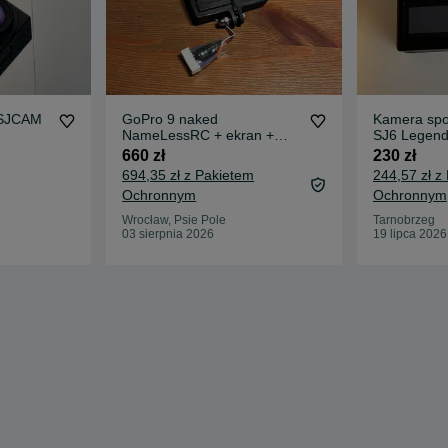
 SJCAM
GoPro 9 naked
Kamera spo
NameLessRC + ekran +
SJ6 Legen
kabel zasilający (FPV)
660 zł
230 zł
694,35 zł z Pakietem
244,57 zł z
Ochronnym
Ochronnym
Wrocław, Psie Pole
Tarnobrzeg
03 sierpnia 2026
19 lipca 2026