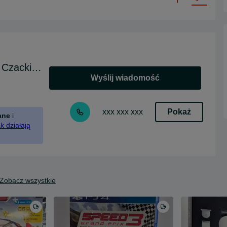
Skup Sprzedaż Madej SC Jasło Czackiego
Wyślij wiadomość
Pokaż
xxx xxx xxx
ane
i
k działają
Zobacz wszystkie