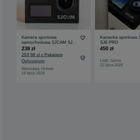
Kamera sportowa
Kamerka sportowa
samochodowa SJCAM SJ6
SJ6 PRO
Legend 4K Wi-Fi
239 zł
450 zł
253,98 zł z Pakietem
Ochronnym
Łódź, Górna
22 lipca 2026
Warszawa, Ochota
19 lipca 2026