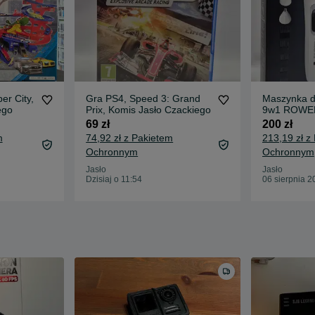
er City,
Gra PS4, Speed 3: Grand
Maszynka d
ego
Prix, Komis Jasło Czackiego
9w1 ROWE
nowa, Komi
69 zł
200 zł
Czackiego
m
74,92 zł z Pakietem
213,19 zł z
Ochronnym
Ochronnym
Jasło
Jasło
Dzisiaj o 11:54
06 sierpnia 2