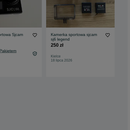
rtowa Sjcam
Kamerka sportowa sjcam
ZE
d
sj6 legend
GO
Mik
250 zł
599
 Pakietem
631
Kielce
Oc
18 lipca 2026
Kro
24 