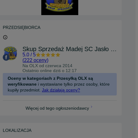
PRZEDSIĘBIORCA
Skup Sprzedaż Madej SC Jasło Czackiego
5.0
/
5
(
222 oceny
)
Na OLX od
czerwca 2014
Ostatnio online dziś o 12:17
Oceny w kategoriach z Przesyłką OLX są
weryfikowane
i wystawiane tylko przez osoby, które
kupiły przedmiot.
Jak działają oceny?
Więcej od tego ogłoszeniodawcy
LOKALIZACJA